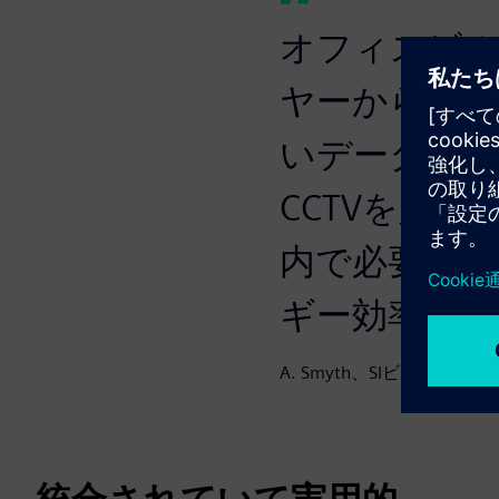
オフィスビ
ヤーからの膨
いデータを共
CCTVを人
内で必要な場
ギー効率を大
A. Smyth、SIビルのSustaina