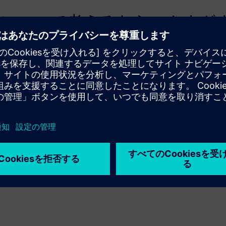
ルについて考えるなら、さまざ
大な量の異なる技術が、互い
有していることがよくありま
感センサー、HVAC、照明に接続
所だけにエネルギーを使うこ
幅に節約する絶好の機会が得
bility 責任者