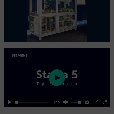
Play
-01:55
Play
Mute
Settings
PIP
Enter