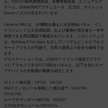
ル、FDA221吸気煙感知器、音響警報装置、ビジュアルア
ラーム、DEMADEMアクチュエータ、圧力計、サイレント
Sinorixノズルが含まれています。
Cerberus PRO は、IoT機能を備えた火災検知パネル、イン
テリジェントな火災感知器、および建物や居住者を一年中
保護できる周辺機器で構成されています。このシステムで
は、Building X Fire Apps を介していつでもどこからでもリ
モートアクセスが可能で、日常の運用上の安全を確保でき
ます。
デモステーションでは、x200ゲートウェイ経由でクラウ
ドにアクセスできるFS720防火パネルと、以下を含むルー
プデバイスの全範囲の概要を紹介します。
ポイント検出器：OP720、OH720
ASAテクノロジーを搭載した検出器™：OOH740、
OOHC740
ループサウンダー:DBS720、FDS227
入力/出力モジュール:FDCIO22x