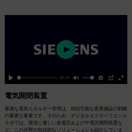
Play
03:13
Play
Mute
Settings
PIP
Enter
fulls
電気開閉装置
最適な電気エネルギー管理は、持続可能な産業施設の戦略
の重要な要素です。そのため、デジタルエクスペリエンス
ラボでは、環境に優しい低電圧および中電圧開閉装置な
ど、この分野の包括的なソリューションも紹介していま