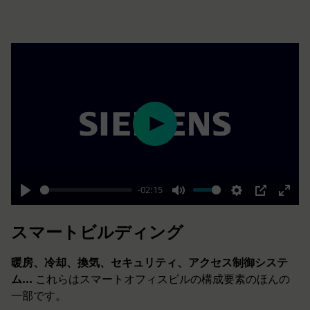
Play
-02:15
Play
Mute
Settings
PIP
Enter
fulls
スマートビルディング
暖房、冷却、換気、セキュリティ、アクセス制御システ
ム...
これらはスマートオフィスビルの構成要素のほんの
一部です。