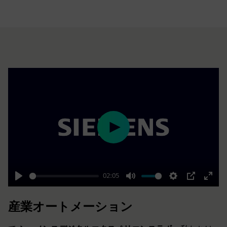
fulls
Play
02:05
Play
Mute
Settings
PIP
Enter
fulls
産業オートメーション