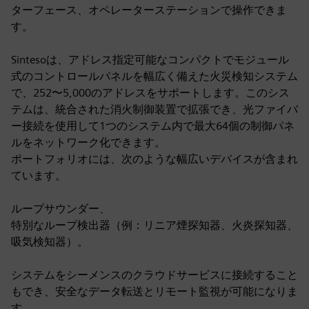
ターフェース、オペレーターステーションで操作できま
す。
Sintesoは、アドレス指定可能なコンパクトでモジュール
式のコントロールパネルを幅広く備えた火災検知システム
で、252〜5,000のアドレスをサポートします。このシス
テムは、統合された消火制御装置で拡張でき、光ファイバ
ー接続を使用して1つのシステム内で最大64個の制御パネ
ルをネットワーク化できます。
ポートフォリオには、次のような幅広いデバイスが含まれ
ています。
ループサウンダー、
特別なループ検出器（例：リニア煙探知器、火炎探知器、
吸気検知器）。
システムをシーメンスのクラウドサービスに接続すること
もでき、安全なデータ転送とリモート監視が可能になりま
す。