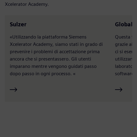
Xcelerator Academy.
Sulzer
Global 
«Utilizzando la piattaforma Siemens
Questa fo
Xcelerator Academy, siamo stati in grado di
grazie all
prevenire i problemi di accettazione prima
ci si eser
ancora che si presentassero. Gli utenti
utilizzand
imparano mentre vengono guidati passo
laboratori
dopo passo in ogni processo. «
software 