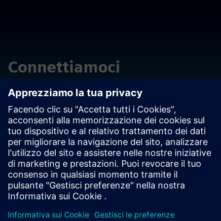
Connettiamoci
Ha domande? Si lasci aiutare. Ci invii i suoi commenti e le
sue domande.
Contatti per PLM
Contatti per EDA