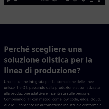
Play
Mute
Enable
Settings
PIP
Enter
captions
fulls
Perché scegliere una
soluzione olistica per la
linea di produzione?
Una soluzione integrata per l'automazione delle linee
unisce IT e OT, passando dalla produzione automatizzata
alla produzione adattiva e incentrata sulle persone.
Combinando l'IT con metodi come low code, edge, cloud,
AI e ML, consente un'automazione industriale conforme e