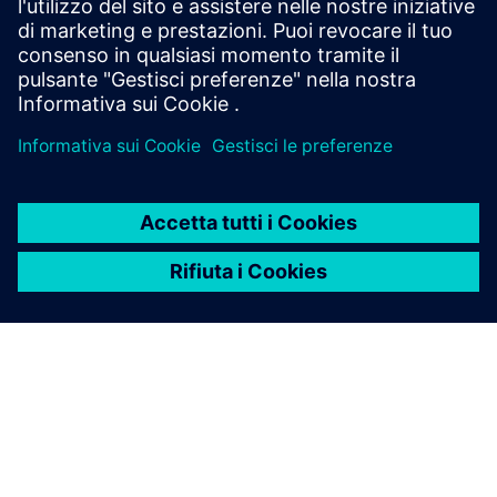
innovative per i nastri trasportatori per produrre l'eCar
Porsche Taycan