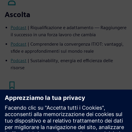
Ascolta
Podcast
| Riqualificazione e adattamento — Raggiungere
il successo in una forza lavoro che cambia
Podcast
| Comprendere la convergenza IT/OT: vantaggi,
sfide e approfondimenti sul mondo reale
Podcast
| Sustainability, energia ed efficienza delle
risorse
Leggi
Ebook
| L'ingegneria dell'automazione di linea porta il
futuro nel settore automobilistico
Caso di studio
| Sfruttare soluzioni tecnologiche