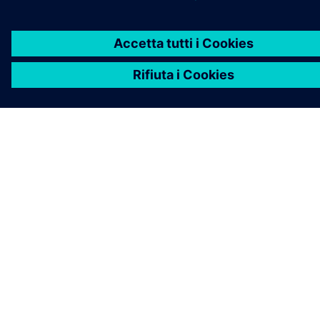
INFORMAZIONI SU SIEMENS
INFORMAZIONI SULL'AZIENDA
METTITI IN CONTATTO
OPPORTUNITÀ DI LAVORO
©
Siemens
2026
Informazioni aziendali