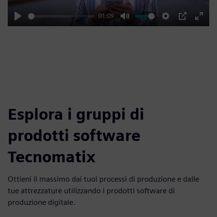
01:09
Play
Mute
Settings
PIP
Enter
fulls
Esplora i gruppi di
prodotti software
Tecnomatix
Ottieni il massimo dai tuoi processi di produzione e dalle
tue attrezzature utilizzando i prodotti software di
produzione digitale.