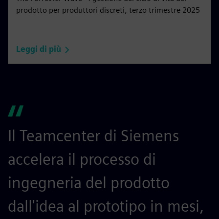
prodotto per produttori discreti, terzo trimestre 2025
Leggi di più
Il Teamcenter di Siemens
S
accelera il processo di
r
ingegneria del prodotto
p
dall'idea al prototipo in mesi,
a