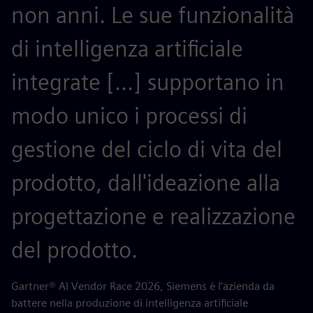
non anni. Le sue funzionalità
m
di intelligenza artificiale
n
integrate [...] supportano in
p
modo unico i processi di
c
gestione del ciclo di vita del
a
prodotto, dall'ideazione alla
G
progettazione e realizzazione
m
del prodotto.
AB
pe
Gartner® AI Vendor Race 2026, Siemens è l'azienda da
battere nella produzione di intelligenza artificiale