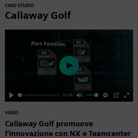
CASO STUDIO
Callaway Golf
Play
03:04
Play
Mute
Settings
PIP
Enter
fulls
VIDEO
Callaway Golf promuove
l'innovazione con NX e Teamcenter