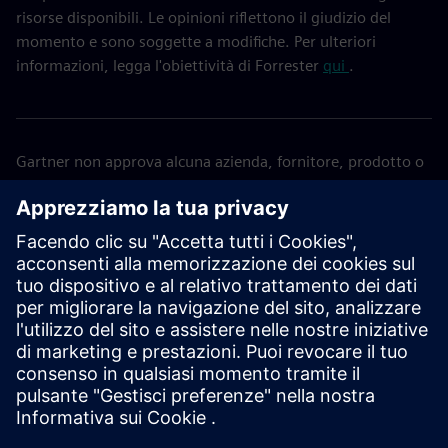
risorse disponibili. Le opinioni riflettono il giudizio del
momento e sono soggette a modifiche. Per ulteriori
informazioni, legga l'obiettività di Forrester
qui
.
Gartner non approva alcuna azienda, fornitore, prodotto o
servizio descritto nelle sue pubblicazioni e non consiglia
agli utenti di tecnologia di selezionare solo i fornitori con i
punteggi più alti o altre designazioni. Le pubblicazioni di
Gartner sono costituite dalle opinioni dell'organizzazione di
analisi aziendali e tecnologiche di Gartner e non devono
essere interpretate come affermazioni di fatto. Gartner
declina tutte le garanzie, espresse o implicite, in relazione a
questa pubblicazione, comprese le garanzie di
commerciabilità o idoneità per uno scopo particolare.
GARTNER è un marchio di Gartner, Inc. e/o delle sue
affiliate.