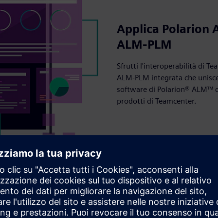
Applica Polarion 
ALM-PLM
Sfrutti l'interoperabilità di 
ALM-PLM integrata che unisce 
software di Polarion® ALM™ con 
prodotti di Teamcenter.