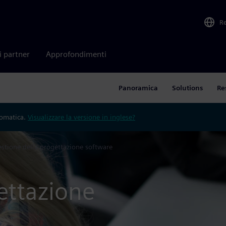
R
i partner
Approfondimenti
Panoramica
Solutions
Re
tomatica.
Visualizzare la versione in inglese?
stione della progettazione software
ettazione