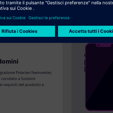
 domini
ntegrazione Polarian-Teamcenter,
 correlato a funzioni
ai requisiti del prodotto e