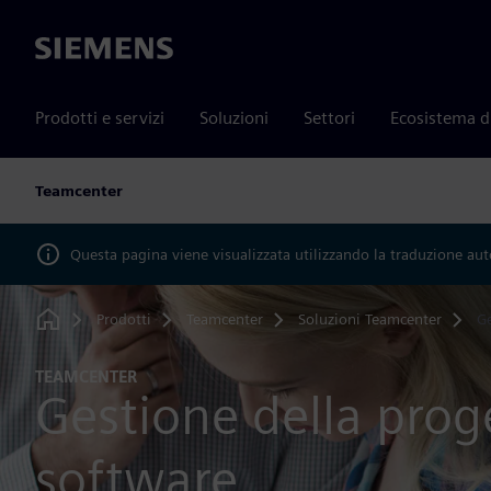
Siemens
Prodotti e servizi
Soluzioni
Settori
Ecosistema d
Teamcenter
Questa pagina viene visualizzata utilizzando la traduzione au
Prodotti
Teamcenter
Soluzioni Teamcenter
Ge
Home
TEAMCENTER
Gestione della prog
software