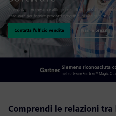
Sincronizza, orchestra e allinea i cicli di vita di sviluppo dei
hardware per fornire prodotti cyberfisici di alta qualità
Contatta l'ufficio vendite
Piani e prezzi
Siemens riconosciuta c
nel software Gartner® Magic Quad
Comprendi le relazioni tr