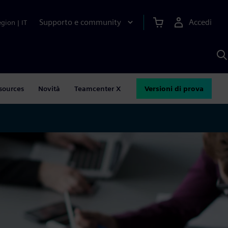
Supporto e community
Accedi
egion
|
IT
C
c
S
A
sources
Novità
Teamcenter X
Versioni di prova