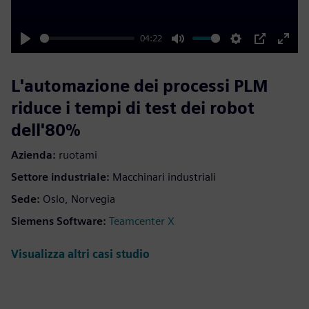
04:22
Play
Mute
Settings
PIP
Enter
fulls
L'automazione dei processi PLM
riduce i tempi di test dei robot
dell'80%
Azienda:
ruotami
Settore industriale:
Macchinari industriali
Sede:
Oslo, Norvegia
Siemens Software:
Teamcenter X
Visualizza altri casi studio