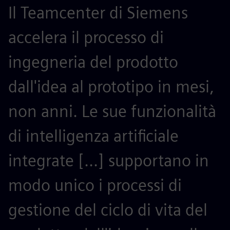
Il Teamcenter di Siemens
S
accelera il processo di
r
ingegneria del prodotto
p
dall'idea al prototipo in mesi,
a
non anni. Le sue funzionalità
m
di intelligenza artificiale
n
integrate [...] supportano in
p
modo unico i processi di
c
gestione del ciclo di vita del
a