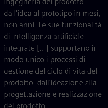
ingegneria del prodotto
p
dall'idea al prototipo in mesi,
a
non anni. Le sue funzionalità
m
di intelligenza artificiale
n
integrate [...] supportano in
p
modo unico i processi di
c
gestione del ciclo di vita del
a
prodotto, dall'ideazione alla
G
progettazione e realizzazione
m
del prodotto.
AB