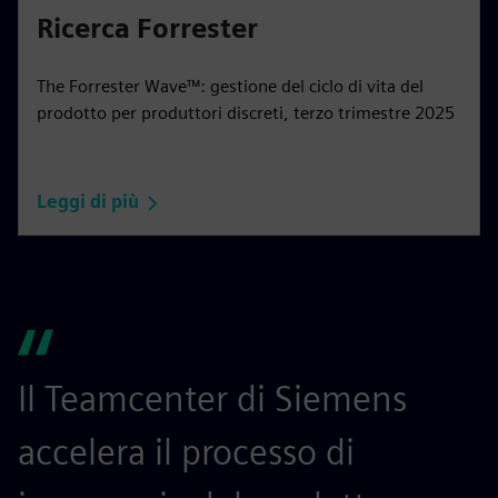
Ricerca Forrester
The Forrester Wave™: gestione del ciclo di vita del
prodotto per produttori discreti, terzo trimestre 2025
Leggi di più
Il Teamcenter di Siemens
S
accelera il processo di
r