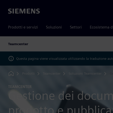
Siemens
Prodotti e servizi
Soluzioni
Settori
Ecosistema d
Teamcenter
Questa pagina viene visualizzata utilizzando la traduzione au
Prodotti
Teamcenter
Soluzioni Teamcenter
Ge
Home
TEAMCENTER
Gestione dei docum
prodotto e pubblica