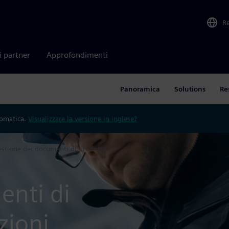
R
i partner
Approfondimenti
Panoramica
Solutions
Re
tomatica.
Visualizzare la versione in inglese?
stione dei documenti di prodotto
enti di
zioni