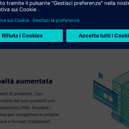
realtà aumentata
menti di prodotto. Con
cniche dei suoi prodotti con
aumentata (AR). Accelera i
enza per completare le proprie
ace e formati tradizionali.