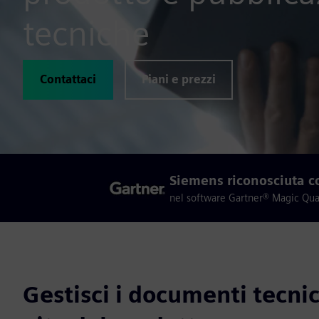
tecniche
Contattaci
Piani e prezzi
Siemens riconosciuta c
nel software Gartner® Magic Quad
Gestisci i documenti tecnici