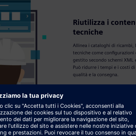
Riutilizza i conten
tecniche
Allinea i cataloghi di ricambi, 
tecniche come configurazioni 
gestito secondo schemi XML e
Può ridurre i tempi e i costi
qualità e la consegna.
Scopri come Siemens Mobili