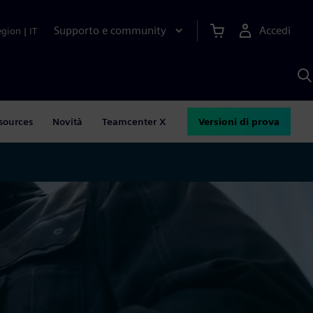
Supporto e community
Accedi
egion
|
IT
C
c
S
A
sources
Novità
Teamcenter X
Versioni di prova