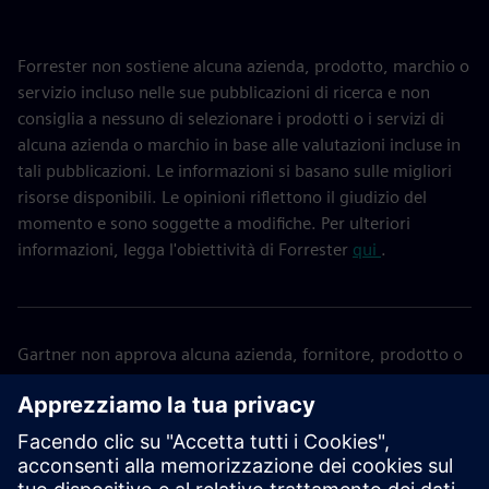
Forrester non sostiene alcuna azienda, prodotto, marchio o
servizio incluso nelle sue pubblicazioni di ricerca e non
consiglia a nessuno di selezionare i prodotti o i servizi di
alcuna azienda o marchio in base alle valutazioni incluse in
tali pubblicazioni. Le informazioni si basano sulle migliori
risorse disponibili. Le opinioni riflettono il giudizio del
momento e sono soggette a modifiche. Per ulteriori
informazioni, legga l'obiettività di Forrester
qui
.
Gartner non approva alcuna azienda, fornitore, prodotto o
servizio descritto nelle sue pubblicazioni e non consiglia
agli utenti di tecnologia di selezionare solo i fornitori con i
punteggi più alti o altre designazioni. Le pubblicazioni di
Gartner sono costituite dalle opinioni dell'organizzazione di
analisi aziendali e tecnologiche di Gartner e non devono