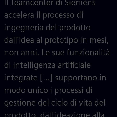
Il Teamcenter di Siemens
S
accelera il processo di
r
ingegneria del prodotto
p
dall'idea al prototipo in mesi,
a
non anni. Le sue funzionalità
m
di intelligenza artificiale
n
integrate [...] supportano in
p
modo unico i processi di
c
gestione del ciclo di vita del
a
prodotto, dall'ideazione alla
G