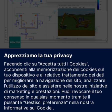
SYSTEMS SIMULATION
Simcenter Amesim software
Simcenter Amesim is a mechatronic systems
simulation platform that allows design engineers to
virtually assess and optimize the systems’
performance.