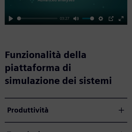
03:27
Play
Mute
Settings
PIP
Enter
fulls
Funzionalità della
piattaforma di
simulazione dei sistemi
Produttività