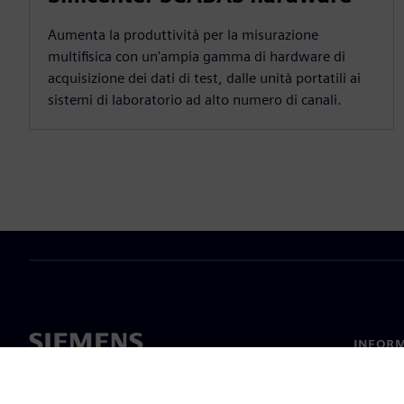
Aumenta la produttività per la misurazione
multifisica con un'ampia gamma di hardware di
acquisizione dei dati di test, dalle unità portatili ai
sistemi di laboratorio ad alto numero di canali.
INFORM
Chi sia