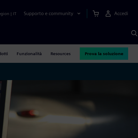
Supporto e community
Accedi
egion
|
IT
C
c
S
A
dotti
Funzionalità
Resources
Prova la soluzione