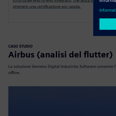
strutturale end-to-end integrato, che aiuta a
ottenere una certificazione più rapida.
CASO STUDIO
Airbus (analisi del flutter)
La soluzione Siemens Digital Industries Software consente l'e
offline.