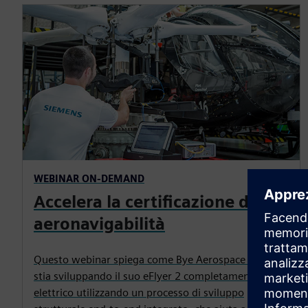
WEBINAR ON-DEMAND
Accelera la certificazione di
aeronavigabilità
Questo webinar spiega come Bye Aerospace (BA)
stia sviluppando il suo eFlyer 2 completamente
elettrico utilizzando un processo di sviluppo