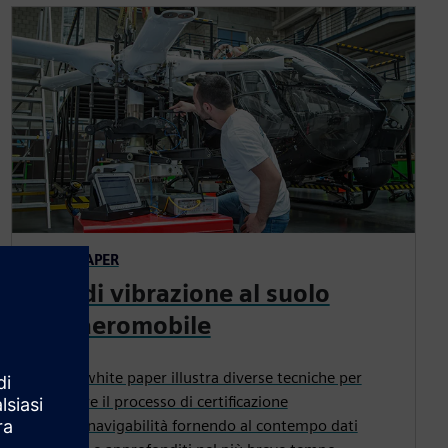
WHITE PAPER
Test di vibrazione al suolo
dell’aeromobile
Questo white paper illustra diverse tecniche per
accelerare il processo di certificazione
dell'aeronavigabilità fornendo al contempo dati