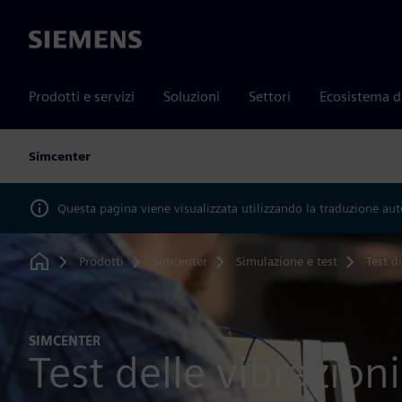
Siemens
Prodotti e servizi
Soluzioni
Settori
Ecosistema d
Simcenter
Questa pagina viene visualizzata utilizzando la traduzione au
Prodotti
Simcenter
Simulazione e test
Test d
Home
SIMCENTER
Test delle vibrazioni