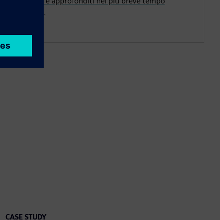
completi e approfonditi nel più breve tempo
possibile.
CASE STUDY