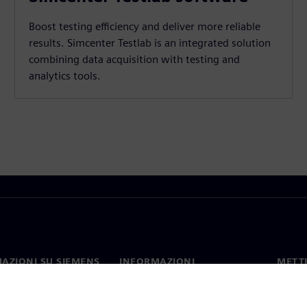
Boost testing efficiency and deliver more reliable
results. Simcenter Testlab is an integrated solution
combining data acquisition with testing and
analytics tools.
AZIONI SU SIEMENS
INFORMAZIONI
METTI
SULL'AZIENDA
mo
Contat
Azienda