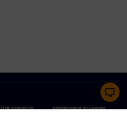
TI IN CONTATTO
OPPORTUNITÀ DI LAVORO
ti
Lavori e opportunità di
carriera