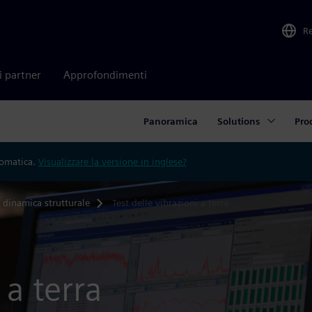
R
i partner
Approfondimenti
Panoramica
Solutions
Pro
tomatica.
Visualizzare la versione in inglese?
i dinamica strutturale
Test delle vibrazioni a terra
 a terra