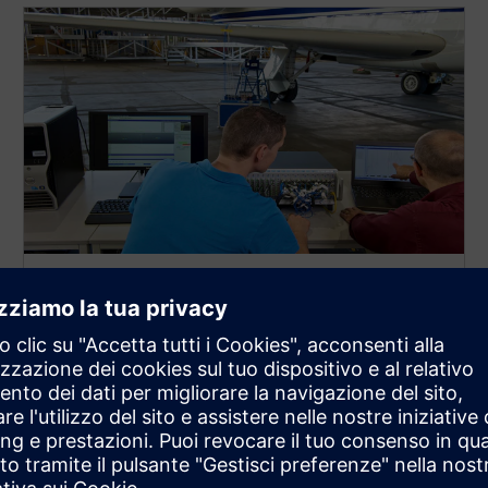
WEBINAR ON-DEMAND
Accelera i test di vibrazione al
suolo
Questo webinar illustra i recenti concetti di test e
analisi per eseguire un test di vibrazione al suolo in
modo più efficiente.