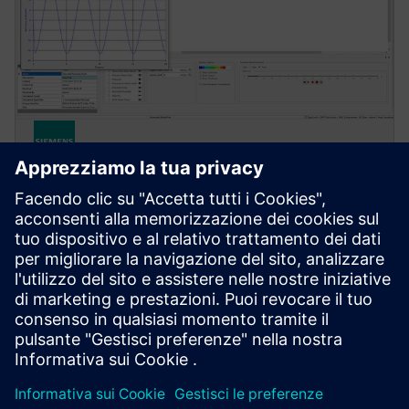
SYSTEMS SIMULATION
Simcenter Flomaster software
Simcenter Flomaster offers a comprehensive
simulation toolset for designing, commissioning and
operating thermo-fluid systems.