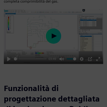
completa comprimibilità del gas.
Play
03:49
Play
Mute
Settings
PIP
Enter
fulls
Funzionalità di
progettazione dettagliata