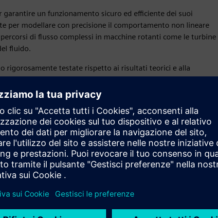
r garantire un funzionamento sicuro ed efficiente dei suoi
nzate per modellare con precisione il comportamento non lineare
i percorsi di flusso complessi in macchine rotanti come le turbine
el fluido.
 rigorosamente testate rispetto ai risultati teorici e alla
dei risultati. Questo Le dà la sicurezza di utilizzare il gemello
mofluido per comprenderne il comportamento, ottimizzarne le
vanzata per i sistemi