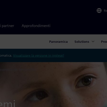
R
i partner
Approfondimenti
Panoramica
Solutions
Pro
tomatica.
Visualizzare la versione in inglese?
 avanzata dei termofluidi
temi