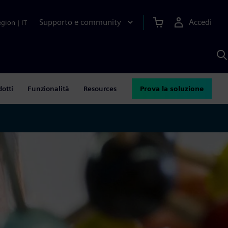
Supporto e community
Accedi
egion
|
IT
C
c
S
A
dotti
Funzionalità
Resources
Prova la soluzione