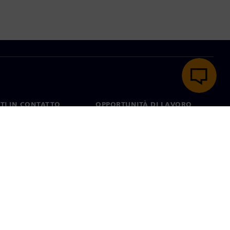
TI IN CONTATTO
OPPORTUNITÀ DI LAVORO
ti
Lavori e opportunità di
carriera
nel mondo
Ruoli aperti