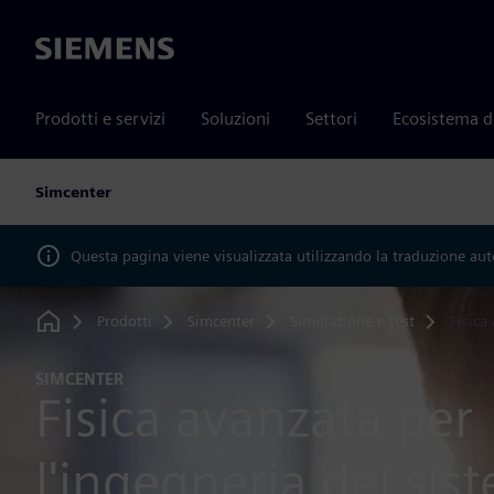
Siemens
Prodotti e servizi
Soluzioni
Settori
Ecosistema d
Simcenter
Questa pagina viene visualizzata utilizzando la traduzione au
Prodotti
Simcenter
Simulazione e test
Fisica
Home
SIMCENTER
Fisica avanzata per
l'ingegneria dei sis