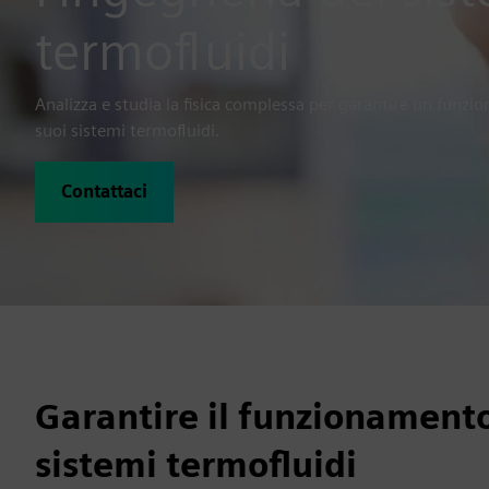
termofluidi
Analizza e studia la fisica complessa per garantire un funzio
suoi sistemi termofluidi.
Contattaci
Garantire il funzionamento 
sistemi termofluidi