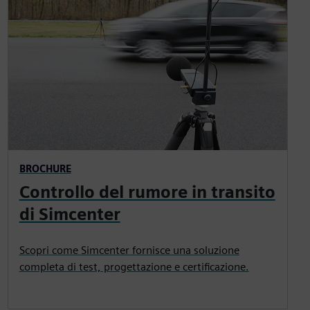
BROCHURE
Controllo del rumore in transito
di Simcenter
Scopri come Simcenter fornisce una soluzione
completa di test, progettazione e certificazione.