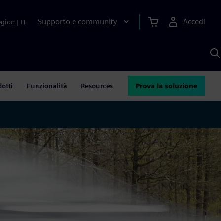
Supporto e community
Accedi
egion
|
IT
C
c
S
A
dotti
Funzionalità
Resources
Prova la soluzione