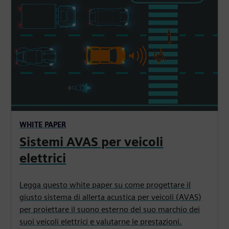
WHITE PAPER
Sistemi AVAS per veicoli
elettrici
Legga questo white paper su come progettare il
giusto sistema di allerta acustica per veicoli (AVAS)
per proiettare il suono esterno del suo marchio dei
suoi veicoli elettrici e valutarne le prestazioni.