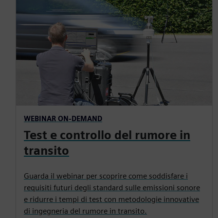
WEBINAR ON-DEMAND
Test e controllo del rumore in
transito
Guarda il webinar per scoprire come soddisfare i
requisiti futuri degli standard sulle emissioni sonore
e ridurre i tempi di test con metodologie innovative
di ingegneria del rumore in transito.