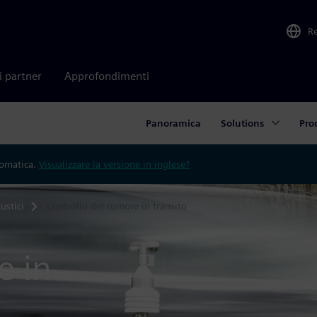
R
i partner
Approfondimenti
Panoramica
Solutions
Pro
tomatica.
Visualizzare la versione in inglese?
ustici
Controllo del rumore in transito
e in