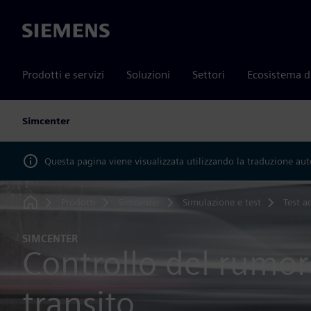
Siemens
Prodotti e servizi
Soluzioni
Settori
Ecosistema d
Simcenter
Questa pagina viene visualizzata utilizzando la traduzione au
Prodotti
Simcenter
Simulazione e test
Test ac
Home
SIMCENTER
Controllo del rumor
transito