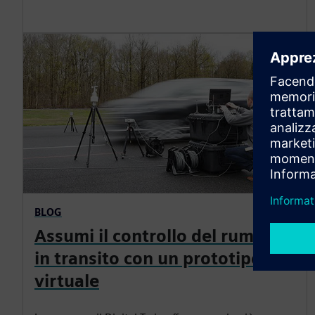
BLOG
Assumi il controllo del rumore
in transito con un prototipo
virtuale