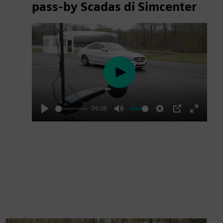
pass-by Scadas di Simcenter
Play
04:08
Play
Mute
Settings
PIP
Enter
fullscre