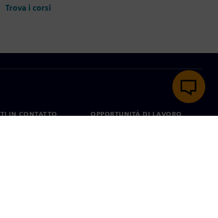
Trova i corsi
TI IN CONTATTO
OPPORTUNITÀ DI LAVORO
ti
Lavori e opportunità di
carriera
nel mondo
Ruoli aperti