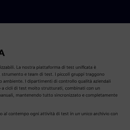
QA
zabili. La nostra piattaforma di test unificata è
, strumento e team di test. I piccoli gruppi traggono
 ambiente. I dipartimenti di controllo qualità aziendali
 cicli di test molto strutturati, combinati con un
 e manuali, mantenendo tutto sincronizzato e completamente
do al contempo ogni attività di test in un unico archivio con