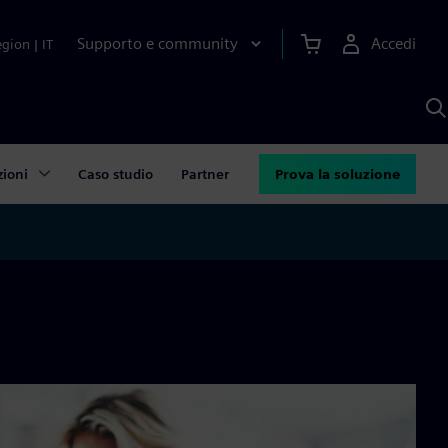
Supporto e community
Accedi
egion
|
IT
C
c
S
A
zioni
Caso studio
Partner
Prova la soluzione