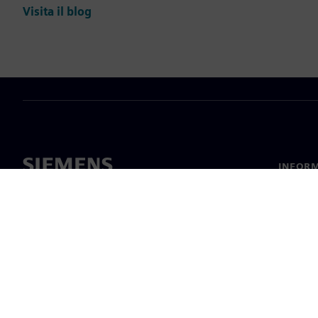
Visita il blog
INFORM
Chi sia
Leaders
Notizie