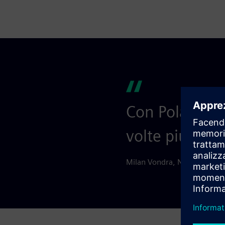
Con Polarion Q
volte più semp
Milan Vondra, NetSuite