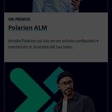
ON-PREMISE
Polarion ALM
Installa Polarion sul tuo server privato configurato e
mantenuto in sicurezza dal tuo team.