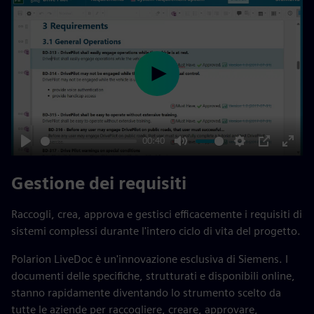
Play
00:40
Play
Mute
Settings
PIP
Enter
fulls
Gestione dei requisiti
Raccogli, crea, approva e gestisci efficacemente i requisiti di
sistemi complessi durante l'intero ciclo di vita del progetto.
Polarion LiveDoc è un'innovazione esclusiva di Siemens. I
documenti delle specifiche, strutturati e disponibili online,
stanno rapidamente diventando lo strumento scelto da
tutte le aziende per raccogliere, creare, approvare,