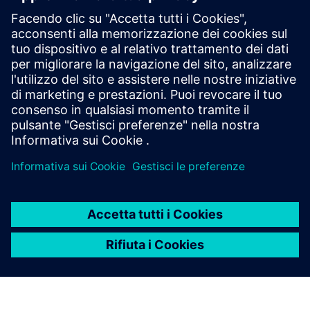
Azienda:
MET
Settore industriale:
Beni di consumo e vendita al dettaglio
Sede:
Talamona, Sondrio, Italy
Siemens Software:
NX
Leggi