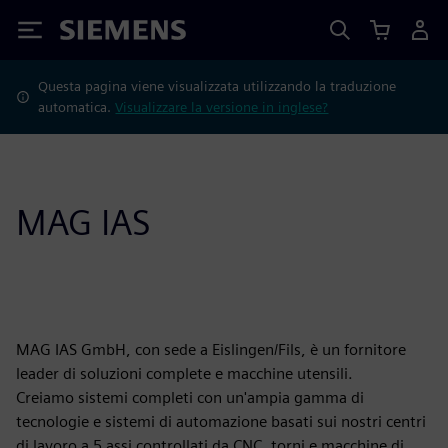
Siemens
Questa pagina viene visualizzata utilizzando la traduzione
automatica.
Visualizzare la versione in inglese?
MAG IAS
MAG IAS GmbH, con sede a Eislingen/Fils, è un fornitore
leader di soluzioni complete e macchine utensili.
Creiamo sistemi completi con un'ampia gamma di
tecnologie e sistemi di automazione basati sui nostri centri
di lavoro a 5 assi controllati da CNC, torni e macchine di