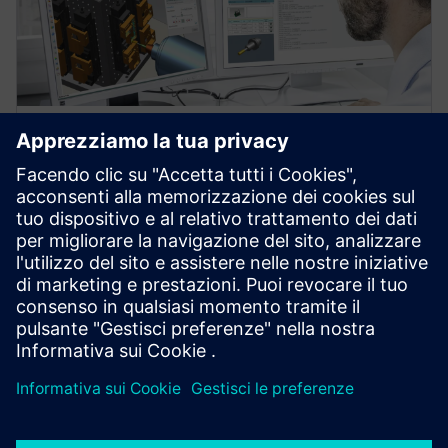
WEBINAR
Automate Your Machine Shop
to Gain an Advantage, Today
Learn how Siemens NX software can help you
automate your part manufacturing.