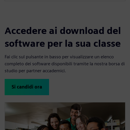
c
r
e
Accedere ai download del
e
n
software per la sua classe
Fai clic sul pulsante in basso per visualizzare un elenco
completo dei software disponibili tramite la nostra borsa di
studio per partner accademici.
Si candidi ora