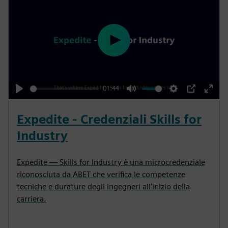
P
l
a
y
01:44
P
M
S
P
E
l
u
e
I
n
Expedite - Credenziali Skills for
a
t
t
P
t
Industry
y
e
t
e
i
r
Expedite — Skills for Industry è una microcredenziale
n
f
riconosciuta da ABET che verifica le competenze
g
u
tecniche e durature degli ingegneri all'inizio della
s
l
carriera.
l
s