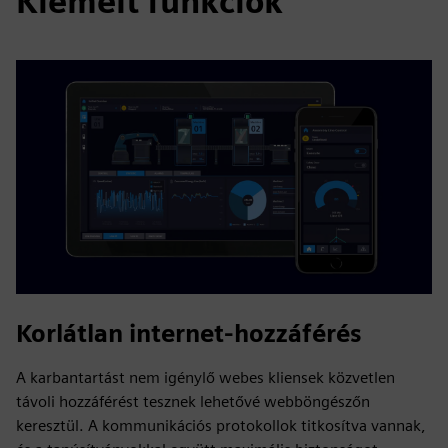
Kiemelt funkciók
Korlátlan internet-hozzáférés
A karbantartást nem igénylő webes kliensek közvetlen
távoli hozzáférést tesznek lehetővé webböngészőn
keresztül. A kommunikációs protokollok titkosítva vannak,