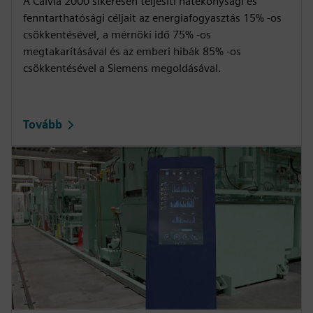
A Calvià 2000 sikeresen teljesíti hatékonysági és
fenntarthatósági céljait az energiafogyasztás 15% -os
n
f
csökkentésével, a mérnöki idő 75% -os
g
u
megtakarításával és az emberi hibák 85% -os
s
l
csökkentésével a Siemens megoldásával.
l
s
c
Tovább
r
e
e
n