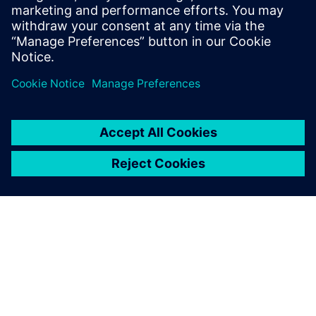
Cybersecurity az ipar számára
Security információk
Az üzemek, rendszerek, gépek és hálózatok
kiberfenyegetésekkel szembeni védelme érdekében egy
holisztikus, korszerű ipari biztonsági koncepció
megvalósítására és folyamatos fenntartására van szükség.
A Siemens termékei és megoldásai egy ilyen koncepció
egyetlen elemét alkotják. Az ipari biztonságról további