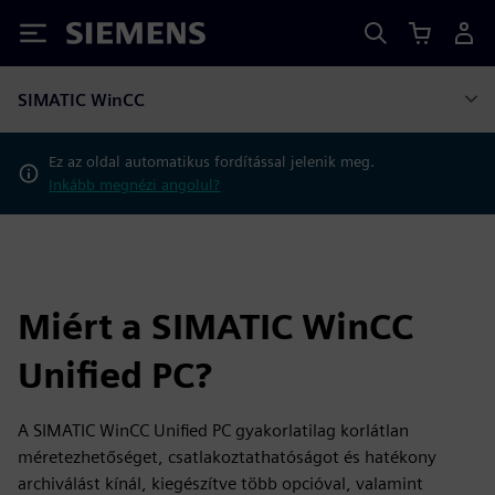
Siemens
SIMATIC WinCC
Ez az oldal automatikus fordítással jelenik meg.
Inkább megnézi angolul?
Miért a SIMATIC WinCC
Unified PC?
A SIMATIC WinCC Unified PC gyakorlatilag korlátlan
méretezhetőséget, csatlakoztathatóságot és hatékony
archiválást kínál, kiegészítve több opcióval, valamint