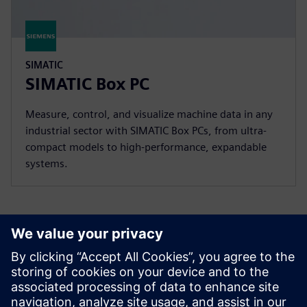
SIMATIC
SIMATIC Box PC
Measure, control, and visualize machine data in any
industrial sector with SIMATIC Box PCs, from ultra-
compact models to high-performance, expandable
systems.