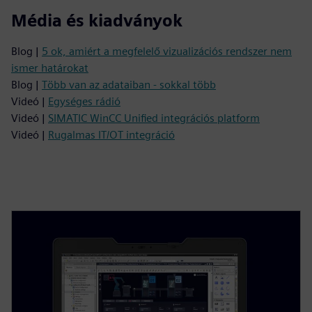
Média és kiadványok
Blog |
5 ok, amiért a megfelelő vizualizációs rendszer nem
ismer határokat
Blog |
Több van az adataiban - sokkal több
Videó |
Egységes rádió
Videó |
SIMATIC WinCC Unified integrációs platform
Videó |
Rugalmas IT/OT integráció