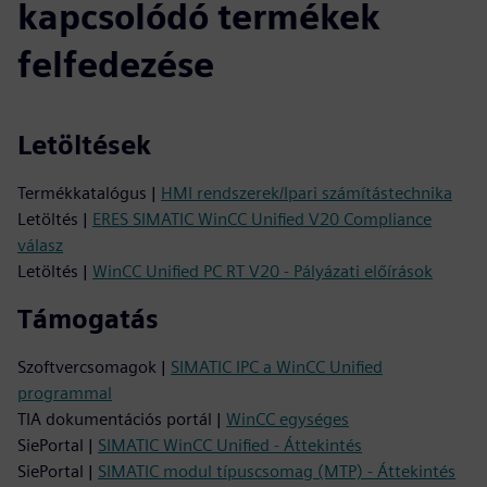
kapcsolódó termékek
felfedezése
Letöltések
Termékkatalógus |
HMI rendszerek/Ipari számítástechnika
Letöltés |
ERES SIMATIC WinCC Unified V20 Compliance
válasz
Letöltés |
WinCC Unified PC RT V20 - Pályázati előírások
Támogatás
Szoftvercsomagok |
SIMATIC IPC a WinCC Unified
programmal
TIA dokumentációs portál |
WinCC egységes
SiePortal |
SIMATIC WinCC Unified - Áttekintés
SiePortal |
SIMATIC modul típuscsomag (MTP) - Áttekintés