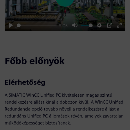
Play
01:56
Play
Mute
Settings
PIP
Enter
fulls
Főbb előnyök
Elérhetőség
A SIMATIC WinCC Unified PC kivételesen magas szintű
rendelkezésre állást kínál a dobozon kívül. A WinCC Unified
Redundancia opció tovább növeli a rendelkezésre állást a
redundáns Unified PC-állomások révén, amelyek zavartalan
működőképességet biztosítanak.