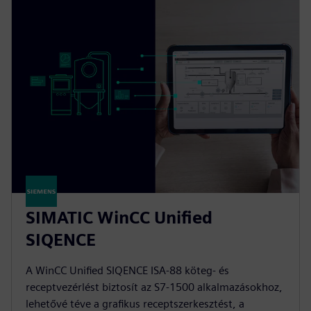
SIMATIC WinCC Unified
SIQENCE
A WinCC Unified SIQENCE ISA‑88 köteg- és
receptvezérlést biztosít az S7-1500 alkalmazásokhoz,
lehetővé téve a grafikus receptszerkesztést, a