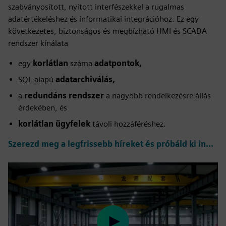
szabványosított, nyitott interfészekkel a rugalmas
adatértékeléshez és informatikai integrációhoz. Ez egy
következetes, biztonságos és megbízható HMI és SCADA
rendszer kínálata
egy
korlátlan
száma
adatpontok,
SQL-alapú
adatarchiválás,
a
redundáns rendszer
a nagyobb rendelkezésre állás
érdekében, és
korlátlan ügyfelek
távoli hozzáféréshez.
Szerezd meg a legfrissebb híreket és próbáld ki ingyen >