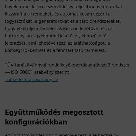
figyelemmel kíséri a szerződéses teljesítménykorlátokat,
kiszámítja a trendeket, és automatikusan vezérli a
fogyasztókat, a generátorokat és a tárolórendszereket,
hogy elkerülje a terhelési A ResCon lehetővé teszi a
hatékonyság figyelemmel kísérését, elemzését és
jelentését, ami lehetővé teszi az átláthatóságot, a
költségcsökkentést és a fenntartható termelést.
TÜV tanúsítvánnyal rendelkező energiaadatkezelő rendszer
— ISO 50001 szabvány szerint
Töltse le a tanúsítványt >
Együttműködés megosztott
konfigurációkban
Az Együttműködés opció lehetővé teszi a felhasználók