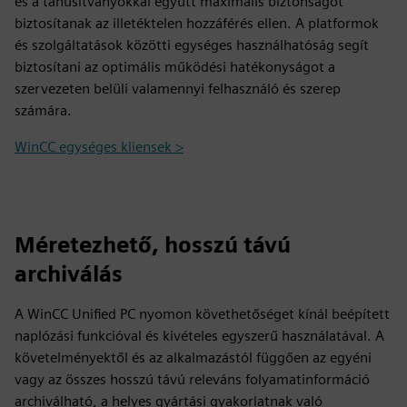
és a tanúsítványokkal együtt maximális biztonságot
biztosítanak az illetéktelen hozzáférés ellen. A platformok
és szolgáltatások közötti egységes használhatóság segít
biztosítani az optimális működési hatékonyságot a
szervezeten belüli valamennyi felhasználó és szerep
számára.
WinCC egységes kliensek >
Méretezhető, hosszú távú
archiválás
A WinCC Unified PC nyomon követhetőséget kínál beépített
naplózási funkcióval és kivételes egyszerű használatával. A
követelményektől és az alkalmazástól függően az egyéni
vagy az összes hosszú távú releváns folyamatinformáció
archiválható, a helyes gyártási gyakorlatnak való