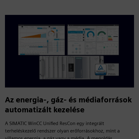
Az energia-, gáz- és médiaforrások
automatizált kezelése
A SIMATIC WinCC Unified ResCon egy integrált
terheléskezelő rendszer olyan erőforrásokhoz, mint a
villamos energia, a gáz vagy a média. A megoldás