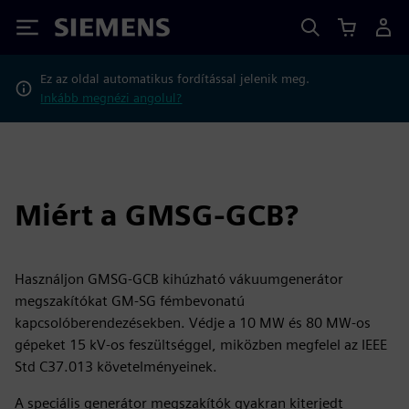
Siemens
Ez az oldal automatikus fordítással jelenik meg.
Inkább megnézi angolul?
Miért a GMSG-GCB?
Használjon GMSG-GCB kihúzható vákuumgenerátor
megszakítókat GM-SG fémbevonatú
kapcsolóberendezésekben. Védje a 10 MW és 80 MW-os
gépeket 15 kV-os feszültséggel, miközben megfelel az IEEE
Std C37.013 követelményeinek.
A speciális generátor megszakítók gyakran kiterjedt