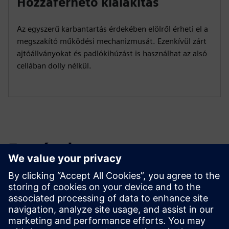
Hozzáférhető kialakítás
Az egyszerű karbantartás érdekében elölről érheti el a
megszakító működési mechanizmusát. Ezenkívül zárt
ajtóállványokat és padlókihúzást is használhat az alsó
cellában dolly nélkül.
Források
Letöltés
GMSG-GCB használati útmutató (angol)
GMSG-GCB szórólap