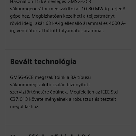
Használjon 15 kV névleges GMSG-GCB
vákuumgenerátor megszakítókat 10-80 MW-ig terjedő
gépeihez. Megbízhatóan kezelheti a teljesítményt
rövid ideig, akár 63 kA-ig ellenálló árammal és 4000 A-
ig, ventilátorral hűtött folyamatos árammal.
Bevált technológia
GMSG-GCB megszakítóink a 3A típusú
vákuummegszakító család bizonyított
szerviztörténetére épülnek. Megfeleljen az IEEE Std
C37.013 követelményeinek a robusztus és tesztelt
megoldáshoz.