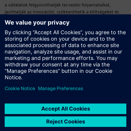
a vállalatok felgyorsíthatják tervezési folyamataikat,
javíthatják az innovációt, csökkenthetik a költségeket és
versenyképesek maradhatnak egy egyre digitálisabb és
összekapcsoltabb világban.
Tervezési központ X
továbbra is egy asztali alkalmazás
(streaming lehetőségekkel), amely ugyanazokkal a
Designcenter képességeivel rendelkezik, de az összes
licencelést, telepítést, biztonsági mentést és frissítést a
Siemens kezeli.