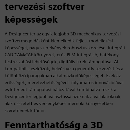
tervezési szoftver
képességek
A Designcenter az egyik legjobb 3D mechanikus tervezési
szoftvermegoldásként kiemelkedik fejlett modellezési
képességei, nagy szerelvények robusztus kezelése, integrált
CAD/CAM/CAE környezet, erős PLM-integráció, hatékony
testreszabási lehetőségek, digitális ikrek támogatása, AI-
kompatibilis eszközök, beleértve a generatív tervezést és a
különböző iparágakban alkalmazkodóképességet. Ezek az
erősségek, méretezhetőségével, folyamatos innovációjával
és kiterjedt támogatási hálózatával kombinálva teszik a
Designcenter legjobb választássá azoknak a vállalatoknak,
akik összetett és versenyképes mérnöki környezetben
szeretnének kitűnni.
Fenntarthatóság a 3D