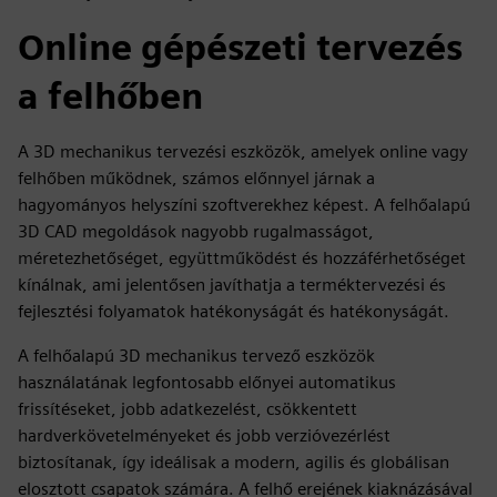
Online gépészeti tervezés
a felhőben
A 3D mechanikus tervezési eszközök, amelyek online vagy
felhőben működnek, számos előnnyel járnak a
hagyományos helyszíni szoftverekhez képest. A felhőalapú
3D CAD megoldások nagyobb rugalmasságot,
méretezhetőséget, együttműködést és hozzáférhetőséget
kínálnak, ami jelentősen javíthatja a terméktervezési és
fejlesztési folyamatok hatékonyságát és hatékonyságát.
A felhőalapú 3D mechanikus tervező eszközök
használatának legfontosabb előnyei automatikus
frissítéseket, jobb adatkezelést, csökkentett
hardverkövetelményeket és jobb verzióvezérlést
biztosítanak, így ideálisak a modern, agilis és globálisan
elosztott csapatok számára. A felhő erejének kiaknázásával