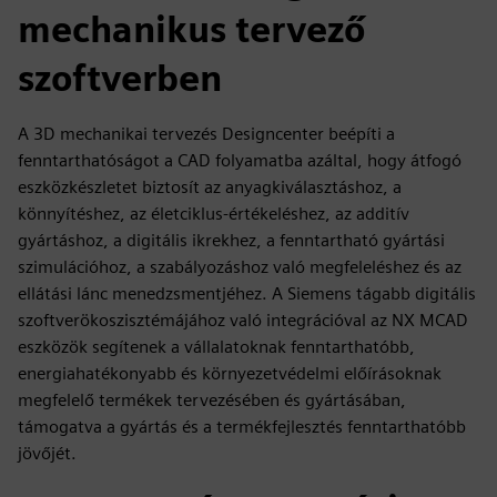
mechanikus tervező
szoftverben
A 3D mechanikai tervezés Designcenter beépíti a
fenntarthatóságot a CAD folyamatba azáltal, hogy átfogó
eszközkészletet biztosít az anyagkiválasztáshoz, a
könnyítéshez, az életciklus-értékeléshez, az additív
gyártáshoz, a digitális ikrekhez, a fenntartható gyártási
szimulációhoz, a szabályozáshoz való megfeleléshez és az
ellátási lánc menedzsmentjéhez. A Siemens tágabb digitális
szoftverökoszisztémájához való integrációval az NX MCAD
eszközök segítenek a vállalatoknak fenntarthatóbb,
energiahatékonyabb és környezetvédelmi előírásoknak
megfelelő termékek tervezésében és gyártásában,
támogatva a gyártás és a termékfejlesztés fenntarthatóbb
jövőjét.