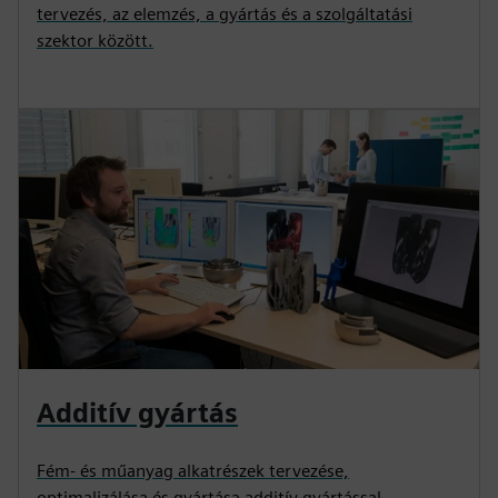
tervezés, az elemzés, a gyártás és a szolgáltatási
szektor között.
Additív gyártás
Fém- és műanyag alkatrészek tervezése,
optimalizálása és gyártása additív gyártással.