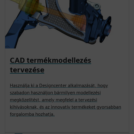
CAD termékmodellezés
tervezése
Használja ki a Designcenter alkalmazását, hogy
szabadon használjon bármilyen modellezési
megközelítést, amely megfelel a tervezési
kihívásoknak, és az innovatív termékeket gyorsabban
forgalomba hozhatja.