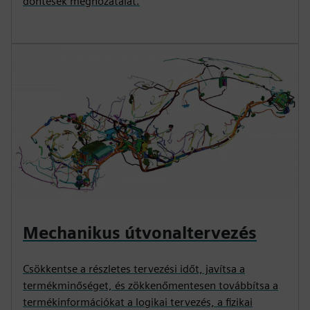
döntések meghozatalát.
Mechanikus útvonaltervezés
Csökkentse a részletes tervezési időt, javítsa a
termékminőséget, és zökkenőmentesen továbbítsa a
termékinformációkat a logikai tervezés, a fizikai