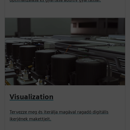
Visualization
Tervezze meg és iterálja magával ragadó digitális
ikerjének makettjeit.