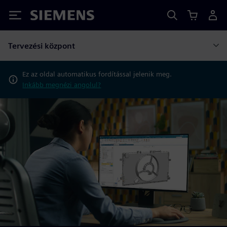
Siemens
Tervezési központ
Ez az oldal automatikus fordítással jelenik meg.
Inkább megnézi angolul?