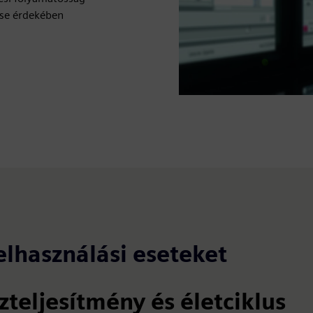
ése érdekében
elhasználási eseteket
zteljesítmény és életciklus