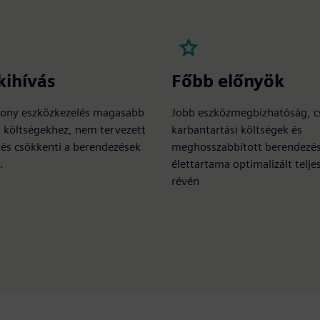
kihívás
Főbb előnyök
ony eszközkezelés magasabb
Jobb eszközmegbízhatóság, c
 költségekhez, nem tervezett
karbantartási költségek és
 és csökkenti a berendezések
meghosszabbított berendezé
.
élettartama optimalizált telj
révén