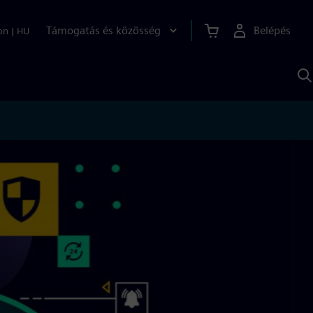
Támogatás és közösség
Belépés
on
|
HU
K
S
s