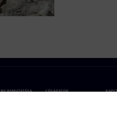
ENS BEMUTATÁSA
CÉGADATOK
KAPC
Vállalat
Kapcs
ég
Befektetői kapcsolatok
Irodák