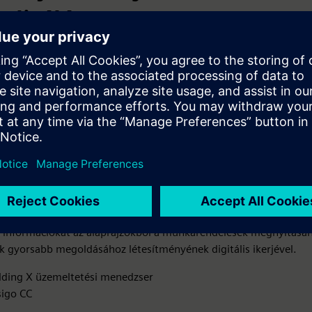
alizálása
endezések felügyelete és kezelése az eszközök teljesítményének,
 és megbízhatóságának optimalizálása érdekében az egész életc
z energiahatékonyságot és az utasok kényelmét.
n IoT-érzékelőket a berendezések teljesítményének figyelemmel k
iák valós időben történő ész
 a prediktív elemzést a karbantartási igények előrejelzéséhez és 
gelőzéséhez.
ított eszközkezelési rendszert valósíthat meg a teljesítmény- és 
yomon követésére.
 információkat az alaprajzokból a munkarendelések megnyitásáh
 gyorsabb megoldásához létesítményének digitális ikerjével.
lding X üzemeltetési menedzser
sigo CC