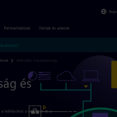
Regi
Partnerhálózat
Témák és adatok
zi angolul?
őknek
Működési folyamatosság
ság és
 a leállásokat a rendszer és a