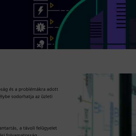
óság és a problémákra adott
lybe sodorhatja az üzleti
tartás, a távoli felügyelet
ési folyamatosság