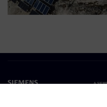
A SIEM
Rólunk
Vezetős