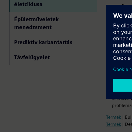
életciklusa
optim
Épületműveletek
Az épületber
menedzsment
üzemidejének
biztosítva a
Prediktív karbantartás
Telepítse
az anomál
Távfelügyelet
Használja
hibák me
Központos
adatok n
Szerezzen
problémák
Termék
| Bui
Termék
| De