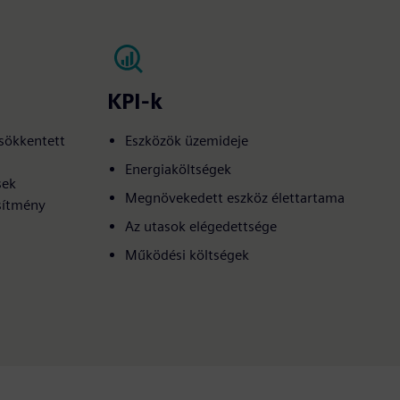
KPI-k
sökkentett
Eszközök üzemideje
Energiaköltségek
sek
Megnövekedett eszköz élettartama
esítmény
Az utasok elégedettsége
Működési költségek