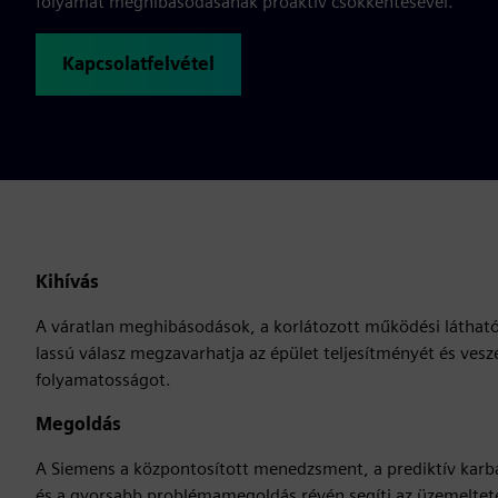
folyamat meghibásodásának proaktív csökkentésével.
Kapcsolatfelvétel
Kihívás
A váratlan meghibásodások, a korlátozott működési láthat
lassú válasz megzavarhatja az épület teljesítményét és veszé
folyamatosságot.
Megoldás
A Siemens a központosított menedzsment, a prediktív karban
és a gyorsabb problémamegoldás révén segíti az üzemeltet