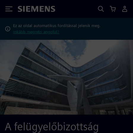
Siemens
Ez az oldal automatikus fordítással jelenik meg.
Inkább megnézi angolul?
A felügyelőbizottság