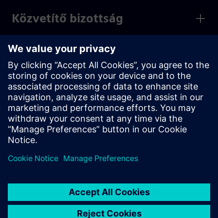
Közvetítő bizottság
Innovációs és technológiai
bizottság
Jelölőbizottság