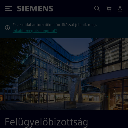
Siemens
Ez az oldal automatikus fordítással jelenik meg.
Inkább megnézi angolul?
Felügyelőbizottság