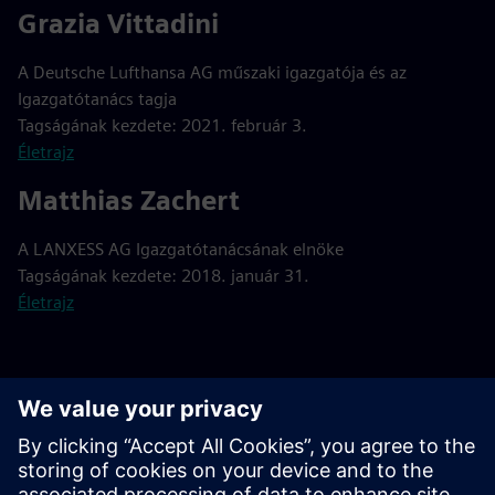
Grazia Vittadini
A Deutsche Lufthansa AG műszaki igazgatója és az
Igazgatótanács tagja
Tagságának kezdete: 2021. február 3.
Életrajz
Matthias Zachert
A LANXESS AG Igazgatótanácsának elnöke
Tagságának kezdete: 2018. január 31.
Életrajz
A felügyelőbizottság
szakbizottságai