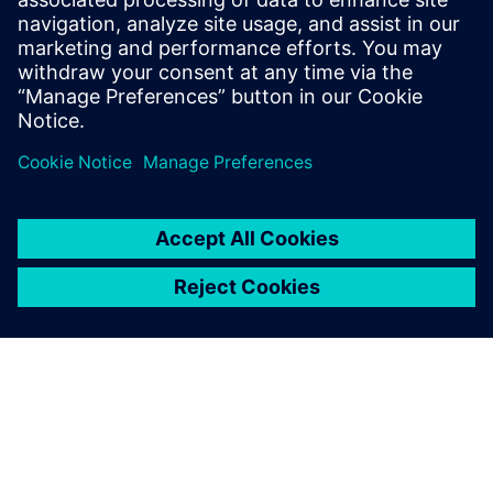
Itt
tájékoztatást talál a Felügyelő Testület bizottságairól.