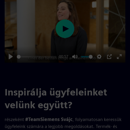
Play
00:57
Play
Mute
Settings
PIP
Enter
fulls
Inspirálja ügyfeleinket
velünk együtt?
részeként
#TeamSiemens Svájc
, folyamatosan keressük
ügyfeleink számára a legjobb megoldásokat. Termék- és