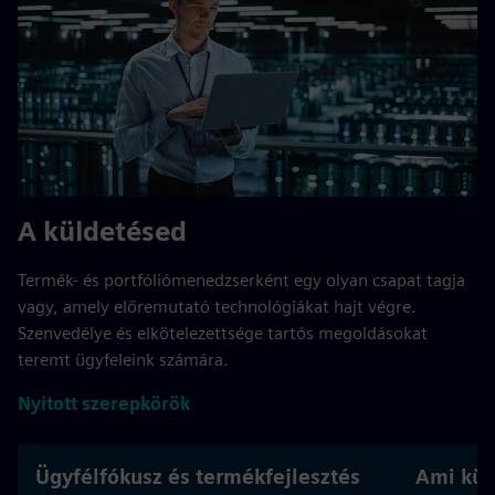
A küldetésed
Termék- és portfóliómenedzserként egy olyan csapat tagja
vagy, amely előremutató technológiákat hajt végre.
Szenvedélye és elkötelezettsége tartós megoldásokat
teremt ügyfeleink számára.
Nyitott szerepkörök
Ügyfélfókusz és termékfejlesztés
Ami kül