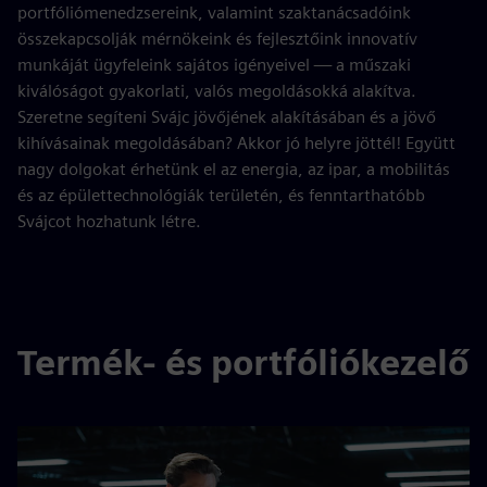
portfóliómenedzsereink, valamint szaktanácsadóink
összekapcsolják mérnökeink és fejlesztőink innovatív
munkáját ügyfeleink sajátos igényeivel — a műszaki
kiválóságot gyakorlati, valós megoldásokká alakítva.
Szeretne segíteni Svájc jövőjének alakításában és a jövő
kihívásainak megoldásában? Akkor jó helyre jöttél! Együtt
nagy dolgokat érhetünk el az energia, az ipar, a mobilitás
és az épülettechnológiák területén, és fenntarthatóbb
Svájcot hozhatunk létre.
Termék- és portfóliókezelő