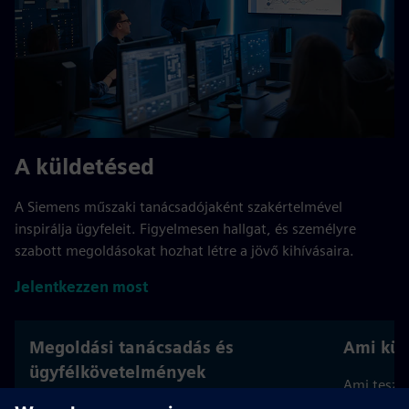
A küldetésed
A Siemens műszaki tanácsadójaként szakértelmével
inspirálja ügyfeleit. Figyelmesen hallgat, és személyre
szabott megoldásokat hozhat létre a jövő kihívásaira.
Jelentkezzen most
Megoldási tanácsadás és
Ami kül
ügyfélkövetelmények
Ami teszi 
projektek,