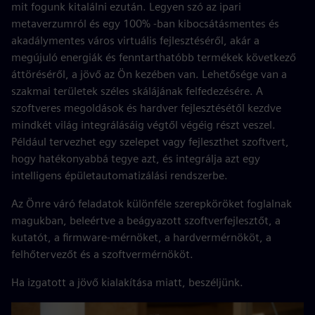
mit fogunk kitalálni ezután. Legyen szó az ipari
metaverzumról és egy 100% -ban kibocsátásmentes és
akadálymentes város virtuális fejlesztéséről, akár a
megújuló energiák és fenntarthatóbb termékek következő
áttöréséről, a jövő az Ön kezében van. Lehetősége van a
szakmai területek széles skálájának felfedezésére. A
szoftveres megoldások és hardver fejlesztésétől kezdve
mindkét világ integrálásáig végtől végéig részt veszel.
Például tervezhet egy szelepet vagy fejleszthet szoftvert,
hogy hatékonyabbá tegye azt, és integrálja azt egy
intelligens épületautomatizálási rendszerbe.
Az Önre váró feladatok különféle szerepköröket foglalnak
magukban, beleértve a beágyazott szoftverfejlesztőt, a
kutatót, a firmware-mérnöket, a hardvermérnököt, a
felhőtervezőt és a szoftvermérnököt.
Ha izgatott a jövő kialakítása miatt, beszéljünk.