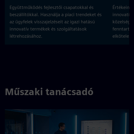
Együttműködés fejlesztői csapatokkal és
Értékeink
beszállítókkal. Használja a piaci trendeket és
innovatív 
az ügyfelek visszajelzéseit az igazi hatású
közelség, 
innovatív termékek és szolgáltatások
fenntartha
létrehozásához.
elköteleze
Műszaki tanácsadó