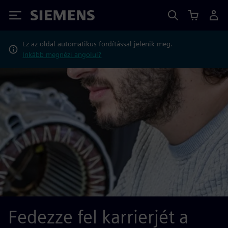
Siemens
Ez az oldal automatikus fordítással jelenik meg.
Inkább megnézi angolul?
Fedezze fel karrierjét a