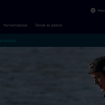
Regi
Partnerhálózat
Témák és adatok
zi angolul?
l felgyorsítja az EWAKE-t