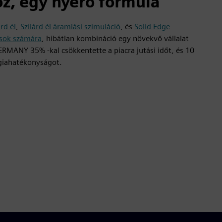
z, egy nyerő formula
árd él
,
Szilárd él áramlási szimuláció
, és
Solid Edge
ások számára
, hibátlan kombináció egy növekvő vállalat
RMANY 35% -kal csökkentette a piacra jutási időt, és 10
rgiahatékonyságot.