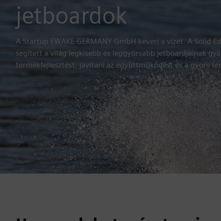
jetboardok
A Startup EWAKE GERMANY GmbH keveri a vizet. A Solid E
segített a világ legkisebb és leggyorsabb jetboardjainak gyá
termékfejlesztést, javítani az együttműködést és a gyors te