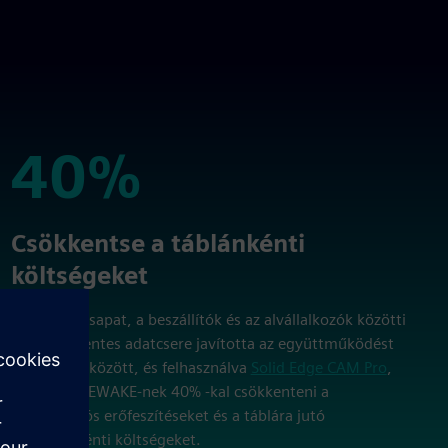
40%
40%
Csökkentse a táblánkénti
költségeket
A tervező csapat, a beszállítók és az alvállalkozók közötti
zökkenőmentes adatcsere javította az együttműködést
minden fél között, és felhasználva
Solid Edge CAM Pro
,
segített az EWAKE-nek 40% -kal csökkenteni a
koordinációs erőfeszítéseket és a táblára jutó
modellenkénti költségeket.