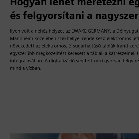
Hogyan lehet méretezni eg
és felgyorsítani a nagysze
Ilyen volt a nehéz helyzet az EWAKE GERMANY, a Délnyuga
Mannheim közelében székhellyel rendelkező elektromos jet
növekedett az elektromos, 3 sugárhajtású táblák iránti ker
egyszerűbb megközelítést keresett a táblák alkatrészeinek 
integrálásában. A digitalizáció segített neki gyorsan felgyor
mind a vízben.