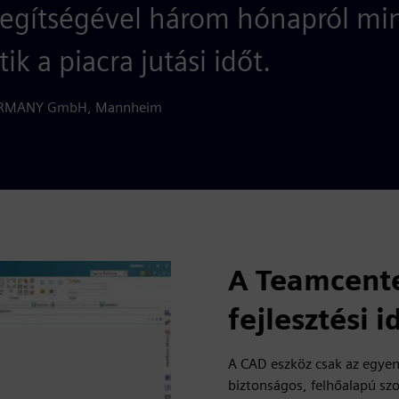
segítségével három hónapról mi
ik a piacra jutási időt.
GERMANY GmbH, Mannheim
A Teamcenter
fejlesztési i
A CAD eszköz csak az egyen
biztonságos, felhőalapú sz