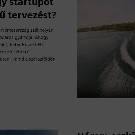
y startupot
rű tervezést?
t-Németország székhelyén,
boards gyártója. Ahogy
eslet, Peter Ruwe CEO
tervezésében és
sítani, mind a szárazföldön,