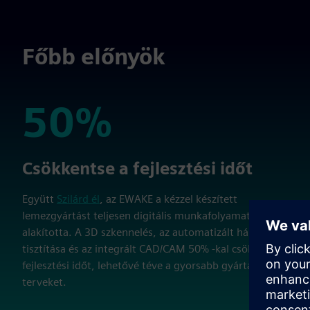
Főbb előnyök
50%
50%
Csökkentse a fejlesztési időt
Együtt
Szilárd él
, az EWAKE a kézzel készített
lemezgyártást teljesen digitális munkafolyamatmá
alakította. A 3D szkennelés, az automatizált háló
tisztítása és az integrált CAD/CAM 50% -kal csökkentette a
fejlesztési időt, lehetővé téve a gyorsabb gyártásra kész
terveket.