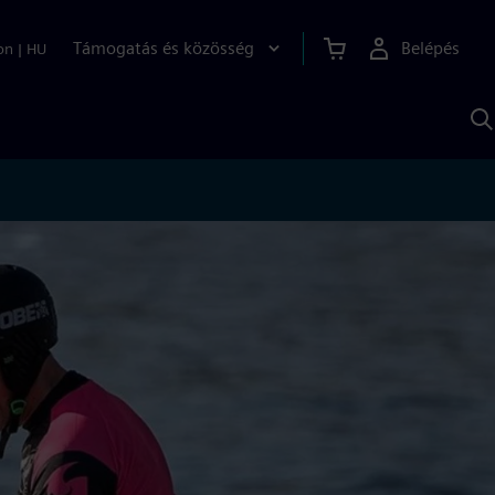
Támogatás és közösség
Belépés
on
|
HU
K
S
s