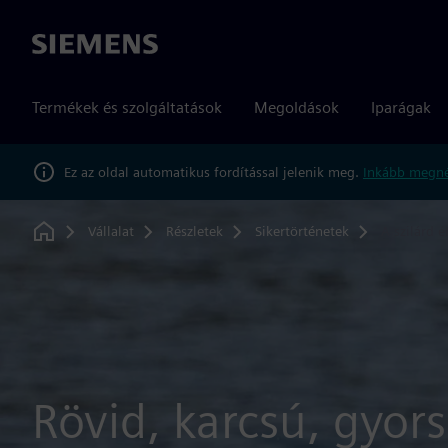
Siemens
Termékek és szolgáltatások
Megoldások
Iparágak
Ez az oldal automatikus fordítással jelenik meg.
Inkább megné
Vállalat
Részletek
Sikertörténetek
A szilárd é
Home
Rövid, karcsú, gyors