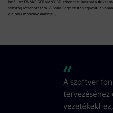
kínál. Az EWAKE GERMANY 3D szkennert használ a fizikai mod
sokszög létrehozására. A Solid Edge ezután egyesíti a vonal
digitális modellvé alakítja. „
A szoftver fo
tervezéséhez 
vezetékekhez,