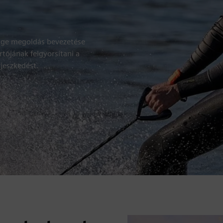
dge megoldás bevezetése
rtójának felgyorsítani a
rjeszkedést.