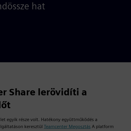
ndössze hat
 Share lerövidíti a
dőt
let egyik része volt. Hatékony együttműködés a
olgáltatáson keresztül
Teamcenter Megosztás
A platform