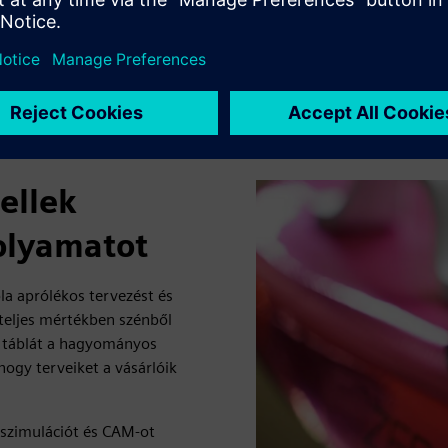
ellek
folyamatot
la aprólékos tervezést és
 teljes mértékben szénből
 a táblát a hagyományos
ogy terveiket a vásárlóik
sszimulációt és CAM-ot