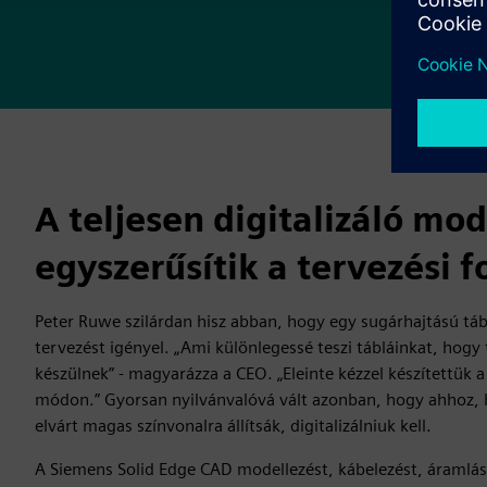
A teljesen digitalizáló mod
egyszerűsítik a tervezési 
Peter Ruwe szilárdan hisz abban, hogy egy sugárhajtású táb
tervezést igényel. „Ami különlegessé teszi tábláinkat, hogy
készülnek” - magyarázza a CEO. „Eleinte kézzel készítettük
módon.” Gyorsan nyilvánvalóvá vált azonban, hogy ahhoz, h
elvárt magas színvonalra állítsák, digitalizálniuk kell.
A Siemens Solid Edge CAD modellezést, kábelezést, áramlá