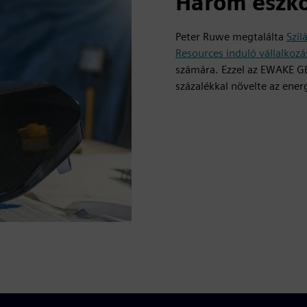
Három eszkö
Peter Ruwe megtalálta
Szil
Resources induló vállalkoz
számára. Ezzel az EWAKE GE
százalékkal növelte az ene