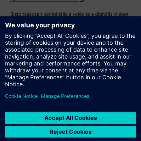
Biztonságosan kombinálja a valós és a digitális világot
— az ipar kiberbiztonságával
SOLUTIONS
Élelmiszer- és italipar