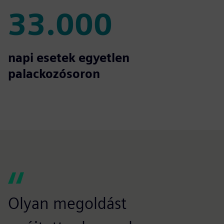
33.000
33.000
napi esetek egyetlen
palackozósoron
Olyan megoldást