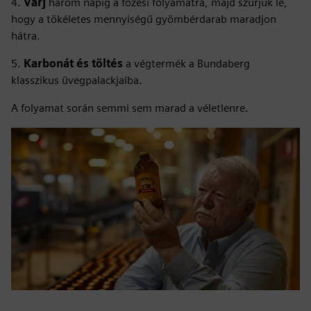
4.
Várj
három napig a főzési folyamatra, majd szűrjük le,
hogy a tökéletes mennyiségű gyömbérdarab maradjon
hátra.
5.
Karbonát és töltés
a végtermék a Bundaberg
klasszikus üvegpalackjaiba.
A folyamat során semmi sem marad a véletlenre.