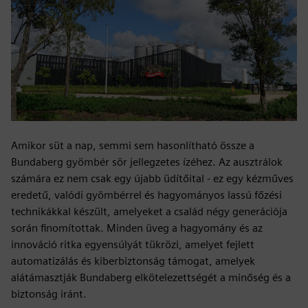
Amikor süt a nap, semmi sem hasonlítható össze a
Bundaberg gyömbér sör jellegzetes ízéhez. Az ausztrálok
számára ez nem csak egy újabb üdítőital - ez egy kézműves
eredetű, valódi gyömbérrel és hagyományos lassú főzési
technikákkal készült, amelyeket a család négy generációja
során finomítottak. Minden üveg a hagyomány és az
innováció ritka egyensúlyát tükrözi, amelyet fejlett
automatizálás és kiberbiztonság támogat, amelyek
alátámasztják Bundaberg elkötelezettségét a minőség és a
biztonság iránt.