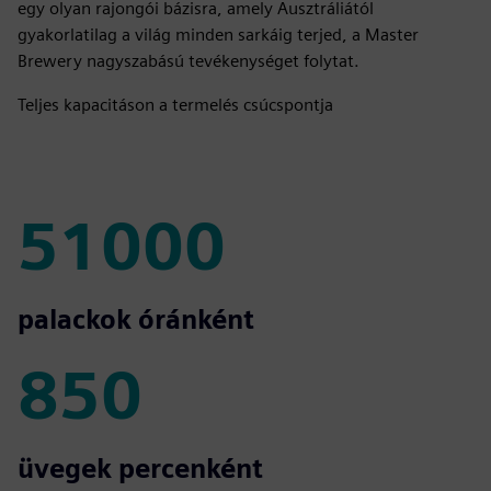
egy olyan rajongói bázisra, amely Ausztráliától
gyakorlatilag a világ minden sarkáig terjed, a Master
Brewery nagyszabású tevékenységet folytat.
Teljes kapacitáson a termelés csúcspontja
51000
51000
palackok óránként
850
850
üvegek percenként