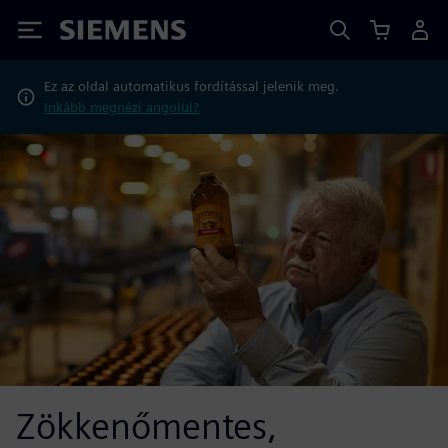
Siemens
Ez az oldal automatikus fordítással jelenik meg.
Inkább megnézi angolul?
Zökkenőmentes,