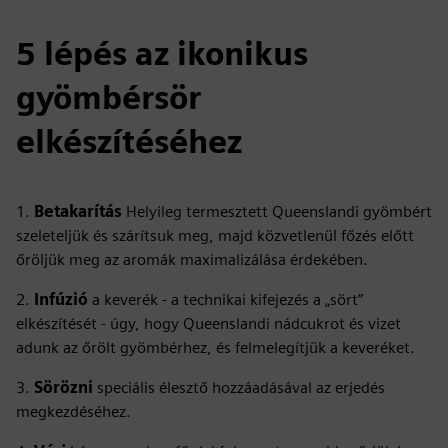
5 lépés az ikonikus
gyömbérsör
elkészítéséhez
1.
Betakarítás
Helyileg termesztett Queenslandi gyömbért
szeleteljük és szárítsuk meg, majd közvetlenül főzés előtt
őröljük meg az aromák maximalizálása érdekében.
2.
Infúzió
a keverék - a technikai kifejezés a „sört”
elkészítését - úgy, hogy Queenslandi nádcukrot és vizet
adunk az őrölt gyömbérhez, és felmelegítjük a keveréket.
3.
Sörözni
speciális élesztő hozzáadásával az erjedés
megkezdéséhez.