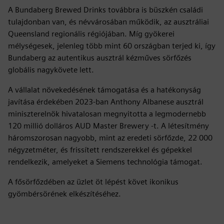
A Bundaberg Brewed Drinks továbbra is büszkén családi
tulajdonban van, és névvárosában működik, az ausztráliai
Queensland regionális régiójában. Míg gyökerei
mélységesek, jelenleg több mint 60 országban terjed ki, így
Bundaberg az autentikus ausztrál kézműves sörfőzés
globális nagykövete lett.
A vállalat növekedésének támogatása és a hatékonyság
javítása érdekében 2023-ban Anthony Albanese ausztrál
miniszterelnök hivatalosan megnyitotta a legmodernebb
120 millió dolláros AUD Master Brewery -t. A létesítmény
háromszorosan nagyobb, mint az eredeti sörfőzde, 22 000
négyzetméter, és frissített rendszerekkel és gépekkel
rendelkezik, amelyeket a Siemens technológia támogat.
A fősörfőzdében az üzlet öt lépést követ ikonikus
gyömbérsörének elkészítéséhez.