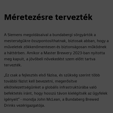
Méretezésre tervezték
A Siemens megoldásaival a bundabergi sörgyártók a
mesterségükre összpontosíthatnak, biztosak abban, hogy a
műveletek zökkenőmentesen és biztonságosan működnek
a háttérben. Amikor a Master Brewery 2023-ban nyitotta
meg kapuit, a jövőbeli növekedést szem előtt tartva
tervezték.
„Ez csak a fejlesztés első fázisa, és szükség szerint több
további fázist kell bevezetni, megerősítve
elkötelezettségünket a globális infrastruktúrába való
befektetés iránt, hogy hosszú távon kielégítsék az ügyfelek
igényeit” - mondja John McLean, a Bundaberg Brewed
Drinks vezérigazgatója.