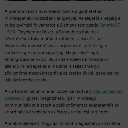
A prémium kézműves italok főzése ingadhatatlan
minőséget és konzisztenciát igényel. Az elejétől a végéig a
teljes gyártási folyamatot a Siemens támogatja
Simatic S7-
1500
. Figyelemmel kíséri a Bundaberg italainak
készítésének folyamatának minden szakaszát - az
összetevők mérésétől és az erjesztéstől a töltésig, a
címkézésig és a csomagolásig. Nagy sebességű
feldolgozása és valós idejű adatkezelése biztosítja az
állandó minőséget és a maximális teljesítményt,
zökkenőmentesen integrálva az érzékelőkkel, gépekkel és
vállalati rendszerekkel.
A sörfőzdén belül minden össze van kötve
Scalance hálózati
összetevők
gyors, megbízható, ipari minőségű
kommunikációt biztosít a zökkenőmentes adatáramlás és
koordináció érdekében az összes termelési területen.
Annak érdekében, hogy az italokat megbízhatóan szállítsa