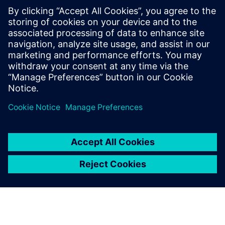
BETEKINTÉS
Három adatkezelési akadály
kijavítása
A láthatáron tekintve így kerülheti el azt a három