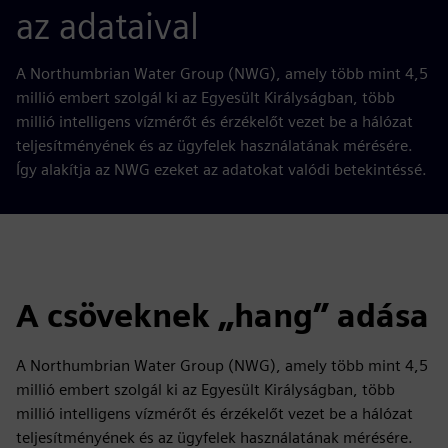
az adataival
A Northumbrian Water Group (NWG), amely több mint 4,5
millió embert szolgál ki az Egyesült Királyságban, több
millió intelligens vízmérőt és érzékelőt vezet be a hálózat
teljesítményének és az ügyfelek használatának mérésére.
Így alakítja az NWG ezeket az adatokat valódi betekintéssé.
A csöveknek „hang” adása
A Northumbrian Water Group (NWG), amely több mint 4,5
millió embert szolgál ki az Egyesült Királyságban, több
millió intelligens vízmérőt és érzékelőt vezet be a hálózat
teljesítményének és az ügyfelek használatának mérésére.