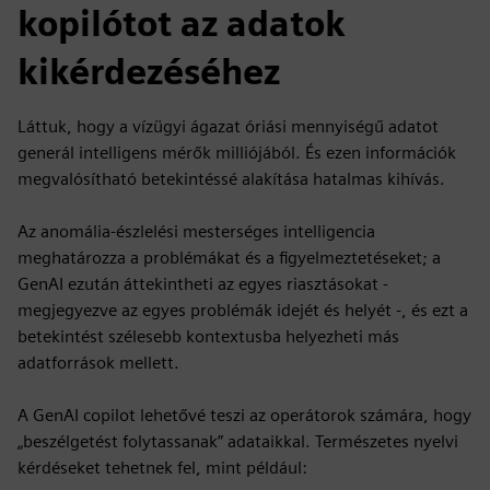
kopilótot az adatok
kikérdezéséhez
Láttuk, hogy a vízügyi ágazat óriási mennyiségű adatot
generál intelligens mérők milliójából. És ezen információk
megvalósítható betekintéssé alakítása hatalmas kihívás.
Az anomália-észlelési mesterséges intelligencia
meghatározza a problémákat és a figyelmeztetéseket; a
GenAI ezután áttekintheti az egyes riasztásokat -
megjegyezve az egyes problémák idejét és helyét -, és ezt a
betekintést szélesebb kontextusba helyezheti más
adatforrások mellett.
A GenAI copilot lehetővé teszi az operátorok számára, hogy
„beszélgetést folytassanak” adataikkal. Természetes nyelvi
kérdéseket tehetnek fel, mint például: