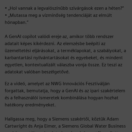
• „Hol vannak a legvalószínűbb szivárgások ezen a héten?”
• „Mutassa meg a vízminőség tendenciáját az elmúlt
hónapban.”
A GenAI copilot valódi ereje az, amikor több rendszer
adatait képes kikérdezni. Az elemzésbe beépíti az
üzemeltetési eljárásokat, a terméklapokat, a szabályokat, a
karbantartási nyilvántartásokat és egyebeket, és mindent
egyetlen, kontextualizált válaszba vonja össze. Ez teszi az
adatokat valóban beszélgetővé.
Ez a videó, amelyet az NWG Innovációs Fesztiválján
forgattak, bemutatja, hogy a GenAI és az ipari szakértelem
és a felhasználói ismeretek kombinálása hogyan hozhat
hatékony eredményeket.
Hallgassa meg, hogy a Siemens szakértői, köztük Adam
Cartwright és Anja Eimer, a Siemens Global Water Business