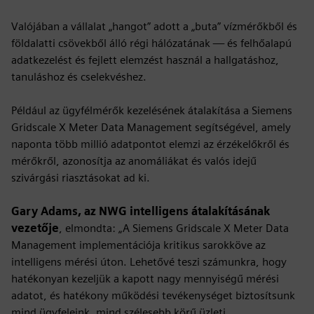
Valójában a vállalat „hangot” adott a „buta” vízmérőkből és
földalatti csövekből álló régi hálózatának — és felhőalapú
adatkezelést és fejlett elemzést használ a hallgatáshoz,
tanuláshoz és cselekvéshez.
Például az ügyfélmérők kezelésének átalakítása a Siemens
Gridscale X Meter Data Management segítségével, amely
naponta több millió adatpontot elemzi az érzékelőkről és
mérőkről, azonosítja az anomáliákat és valós idejű
szivárgási riasztásokat ad ki.
Gary Adams, az NWG intelligens átalakításának
vezetője
, elmondta: „A Siemens Gridscale X Meter Data
Management implementációja kritikus sarokköve az
intelligens mérési úton. Lehetővé teszi számunkra, hogy
hatékonyan kezeljük a kapott nagy mennyiségű mérési
adatot, és hatékony működési tevékenységet biztosítsunk
mind ügyfeleink, mind szélesebb körű üzleti