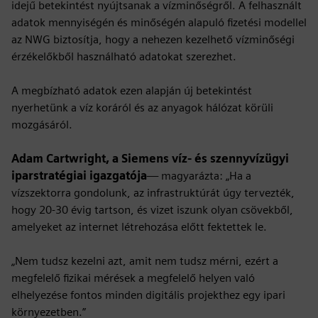
idejű betekintést nyújtsanak a vízminőségről. A felhasznált
adatok mennyiségén és minőségén alapuló fizetési modellel
az NWG biztosítja, hogy a nehezen kezelhető vízminőségi
érzékelőkből használható adatokat szerezhet.
A megbízható adatok ezen alapján új betekintést
nyerhetünk a víz koráról és az anyagok hálózat körüli
mozgásáról.
Adam Cartwright, a Siemens víz- és szennyvízügyi
iparstratégiai igazgatója
— magyarázta: „Ha a
vízszektorra gondolunk, az infrastruktúrát úgy tervezték,
hogy 20-30 évig tartson, és vizet iszunk olyan csövekből,
amelyeket az internet létrehozása előtt fektettek le.
„Nem tudsz kezelni azt, amit nem tudsz mérni, ezért a
megfelelő fizikai mérések a megfelelő helyen való
elhelyezése fontos minden digitális projekthez egy ipari
környezetben.”