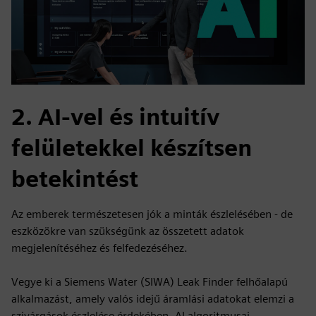
2. AI-vel és intuitív
felületekkel készítsen
betekintést
Az emberek természetesen jók a minták észlelésében - de
eszközökre van szükségünk az összetett adatok
megjelenítéséhez és felfedezéséhez.
Vegye ki a Siemens Water (SIWA) Leak Finder felhőalapú
alkalmazást, amely valós idejű áramlási adatokat elemzi a
szivárgások észlelése érdekében. AI algoritmusai