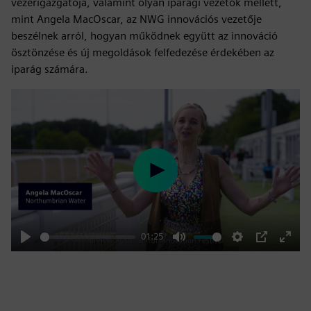
vezérigazgatója, valamint olyan iparági vezetők mellett,
mint Angela MacOscar, az NWG innovációs vezetője
beszélnek arról, hogyan működnek együtt az innováció
ösztönzése és új megoldások felfedezése érdekében az
iparág számára.
Play
01:25
Play
Mute
Settings
PIP
Enter
fulls