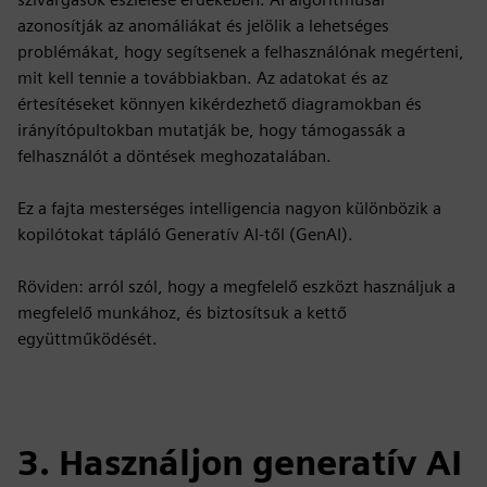
azonosítják az anomáliákat és jelölik a lehetséges
problémákat, hogy segítsenek a felhasználónak megérteni,
mit kell tennie a továbbiakban. Az adatokat és az
értesítéseket könnyen kikérdezhető diagramokban és
irányítópultokban mutatják be, hogy támogassák a
felhasználót a döntések meghozatalában.
Ez a fajta mesterséges intelligencia nagyon különbözik a
kopilótokat tápláló Generatív AI-től (GenAI).
Röviden: arról szól, hogy a megfelelő eszközt használjuk a
megfelelő munkához, és biztosítsuk a kettő
együttműködését.
3. Használjon generatív AI