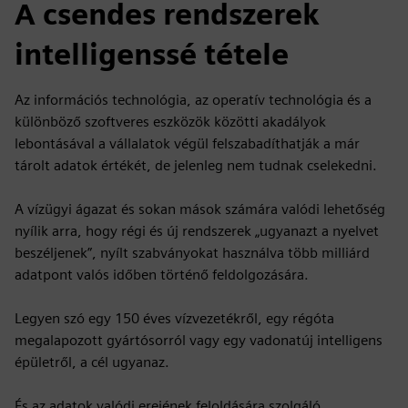
A csendes rendszerek
intelligenssé tétele
Az információs technológia, az operatív technológia és a
különböző szoftveres eszközök közötti akadályok
lebontásával a vállalatok végül felszabadíthatják a már
tárolt adatok értékét, de jelenleg nem tudnak cselekedni.
A vízügyi ágazat és sokan mások számára valódi lehetőség
nyílik arra, hogy régi és új rendszerek „ugyanazt a nyelvet
beszéljenek”, nyílt szabványokat használva több milliárd
adatpont valós időben történő feldolgozására.
Legyen szó egy 150 éves vízvezetékről, egy régóta
megalapozott gyártósorról vagy egy vadonatúj intelligens
épületről, a cél ugyanaz.
És az adatok valódi erejének feloldására szolgáló