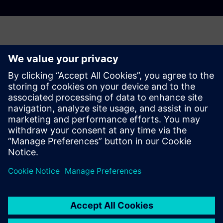
Kérjen árajánlatot a dekarbonizációs
tanulmányához
Kérjük, töltse ki az alábbi űrlapot.
Ez az ajánlat olyan energiaigényes vállalatoknak szól,
amelyek energiafogyasztása meghaladja a 10 GWh-ot
évente (villamosenergia/hő)