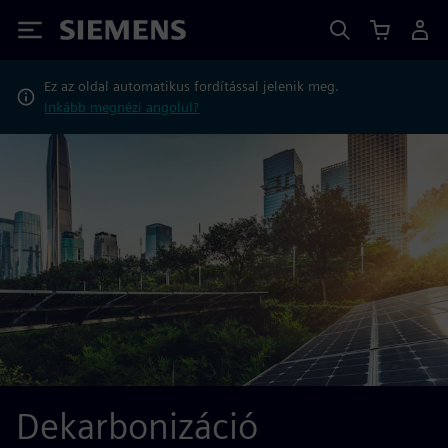
Siemens
Ez az oldal automatikus fordítással jelenik meg.
Inkább megnézi angolul?
Dekarbonizáció