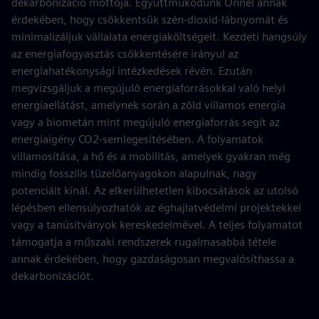
dekarbonizáció mottója. Együttműködünk Önnel annak
érdekében, hogy csökkentsük szén-dioxid-lábnyomát és
minimalizáljuk vállalata energiaköltségeit. Kezdeti hangsúly
az energiafogyasztás csökkentésére irányul az
energiahatékonysági intézkedések révén. Ezután
megvizsgáljuk a megújuló energiaforrásokkal való helyi
energiaellátást, amelynek során a zöld villamos energia
vagy a biometán mint megújuló energiaforrás segít az
energiaigény CO2-semlegesítésében. A folyamatok
villamosítása, a hő és a mobilitás, amelyek gyakran még
mindig fosszilis tüzelőanyagokon alapulnak, nagy
potenciált kínál. Az elkerülhetetlen kibocsátások az utolsó
lépésben ellensúlyozhatók az éghajlatvédelmi projektekkel
vagy a tanúsítványok kereskedelmével. A teljes folyamatot
támogatja a műszaki rendszerek rugalmasabbá tétele
annak érdekében, hogy gazdaságosan megvalósíthassa a
dekarbonizációt.