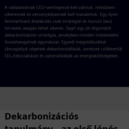
A vállalatoknak CO2-semlegessé kell válniuk, miközben
sikeresnek és versenyképesnek kell maradniuk. Egy ilyen
fenntartható átalakulás csak stratégiai és hosszú távú
tervezés alapján lehet sikeres. Segít egy jól átgondolt
dekarbonizációs stratégia, amelyben minden intézkedést
összehangolnak egymással. Egyedi megoldásokkal
támogatjuk cégének dekarbonizálását, amelyek csökkentik
CO₂ kibocsátását és optimalizálják az energiaköltségeket.
Dekarbonizációs
tanulmány - az első lépés