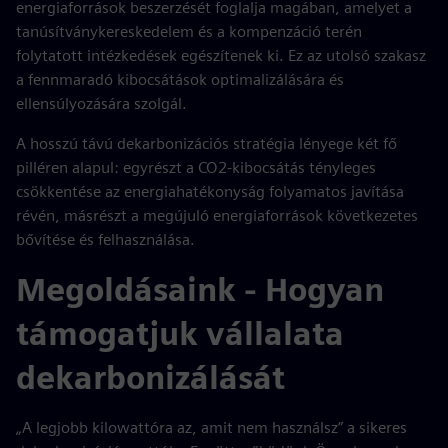
energiaforrások beszerzését foglalja magában, amelyet a
tanúsítványkereskedelem és a kompenzáció terén
folytatott intézkedések egészítenek ki. Ez az utolsó szakasz
a fennmaradó kibocsátások optimalizálására és
ellensúlyozására szolgál.
A hosszú távú dekarbonizációs stratégia lényege két fő
pilléren alapul: egyrészt a CO2-kibocsátás tényleges
csökkentése az energiahatékonyság folyamatos javítása
révén, másrészt a megújuló energiaforrások következetes
bővítése és felhasználása.
Megoldásaink - Hogyan
támogatjuk vállalata
dekarbonizálását
„A legjobb kilowattóra az, amit nem használsz” a sikeres