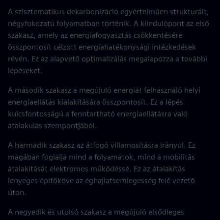
A szisztematikus dekarbonizáció egyértelműen strukturált,
négyfokozatú folyamatban történik. A kiindulópont az első
szakasz, amely az energiafogyasztás csökkentésére
összpontosít célzott energiahatékonysági intézkedések
révén. Ez az alapvető optimalizálás megalapozza a további
lépéseket.
A második szakasz a megújuló energiát felhasználó helyi
energiaellátás kialakítására összpontosít. Ez a lépés
kulcsfontosságú a fenntartható energiaellátásra való
átalakulás szempontjából.
A harmadik szakasz az átfogó villamosításra irányul. Ez
magában foglalja mind a folyamatok, mind a mobilitás
átalakítását elektromos működéssé. Ez az átalakítás
lényeges építőköve az éghajlatsemlegesség felé vezető
úton.
A negyedik és utolsó szakasz a megújuló elsődleges