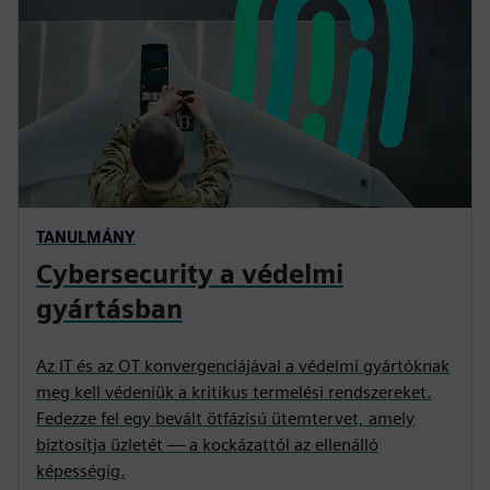
TANULMÁNY
Cybersecurity a védelmi
gyártásban
Az IT és az OT konvergenciájával a védelmi gyártóknak
meg kell védeniük a kritikus termelési rendszereket.
Fedezze fel egy bevált ötfázisú ütemtervet, amely
biztosítja üzletét — a kockázattól az ellenálló
képességig.