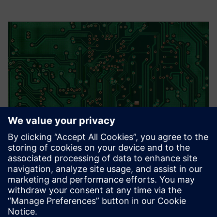
TOVÁBBI INFORMÁCIÓK
EU Cyber Resilience Act (CRA)
A számítógépes Cyber Resilience Act szóló törvény az
EU-ban valamennyi digitális elemes termékeket kínáló
vállalatot érint, beleértve a Siemenst is. Az