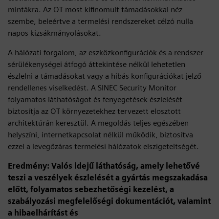
mintákra. Az OT most kifinomult támadásokkal néz
szembe, beleértve a termelési rendszereket célzó nulla
napos kizsákmányolásokat.
A hálózati forgalom, az eszközkonfigurációk és a rendszer
sérülékenységei átfogó áttekintése nélkül lehetetlen
észlelni a támadásokat vagy a hibás konfigurációkat jelző
rendellenes viselkedést. A SINEC Security Monitor
folyamatos láthatóságot és fenyegetések észlelését
biztosítja az OT környezetekhez tervezett elosztott
architektúrán keresztül. A megoldás teljes egészében
helyszíni, internetkapcsolat nélkül működik, biztosítva
ezzel a levegőzáras termelési hálózatok elszigeteltségét.
Eredmény: Valós idejű láthatóság, amely lehetővé
teszi a veszélyek észlelését a gyártás megszakadása
előtt, folyamatos sebezhetőségi kezelést, a
szabályozási megfelelőségi dokumentációt, valamint
a hibaelhárítást és