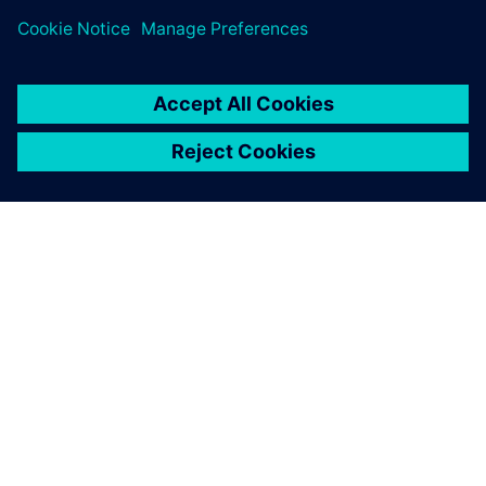
ügyfelekkel, partnerekkel és érdekelt felekkel való
szoros együttműködés elengedhetetlen a CRA
kihívásainak közös kezeléséhez.
TOVÁBBI INFORMÁCIÓK
Cybersecurity