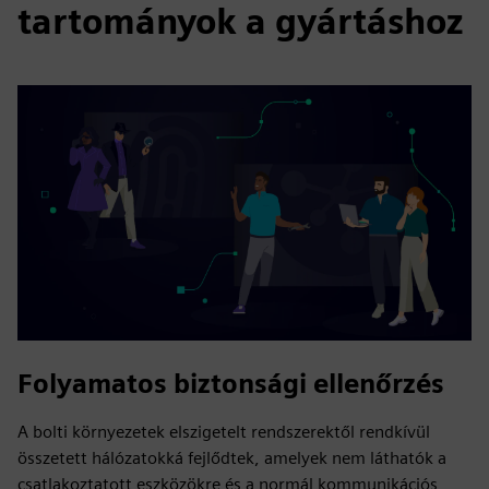
tartományok a gyártáshoz
Folyamatos biztonsági ellenőrzés
A bolti környezetek elszigetelt rendszerektől rendkívül
összetett hálózatokká fejlődtek, amelyek nem láthatók a
csatlakoztatott eszközökre és a normál kommunikációs