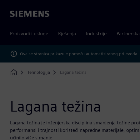
Siemens
Proizvodi i usluge
Rješenja
Industrije
Partnersk
Ova se stranica prikazuje pomoću automatiziranog prijevoda.
Tehnologija
Lagana težina
Home
Lagana težina
Lagana težina je inženjerska disciplina smanjenja težine pro
performansi i trajnosti koristeći napredne materijale, optim
učinilo više s manje.