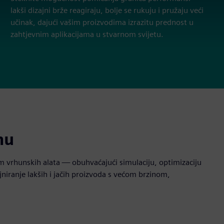
lakši dizajni brže reagiraju, bolje se rukuju i pružaju veći
učinak, dajući vašim proizvodima izrazitu prednost u
zahtjevnim aplikacijama u stvarnom svijetu.
nu
 vrhunskih alata — obuhvaćajući simulaciju, optimizaciju
niranje lakših i jačih proizvoda s većom brzinom,