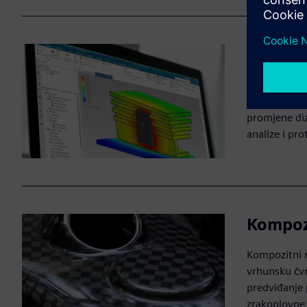
Dizajn 
Dizajn vođen
proizvodnost
promjene diz
analize i pr
Kompoz
Kompozitni m
vrhunsku čvrs
predviđanje 
zrakoplovne 