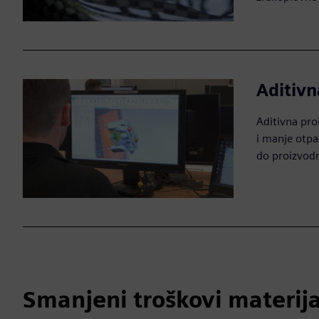
Aditivn
Aditivna pro
i manje otpa
do proizvodn
Smanjeni troškovi materij