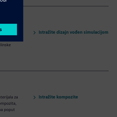
Istražite dizajn vođen simulacijom
u i
cjenjuje
linske
Istražite kompozite
terijala za
kompozita,
ma poput