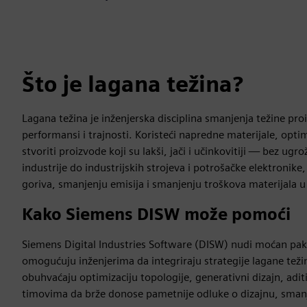
Što je lagana težina?
Lagana težina je inženjerska disciplina smanjenja težine pro
performansi i trajnosti. Koristeći napredne materijale, opt
stvoriti proizvode koji su lakši, jači i učinkovitiji — bez ug
industrije do industrijskih strojeva i potrošačke elektronike
goriva, smanjenju emisija i smanjenju troškova materijala u
Kako Siemens DISW može pomoći
Siemens Digital Industries Software (DISW) nudi moćan paket
omogućuju inženjerima da integriraju strategije lagane teži
obuhvaćaju optimizaciju topologije, generativni dizajn, ad
timovima da brže donose pametnije odluke o dizajnu, smanju