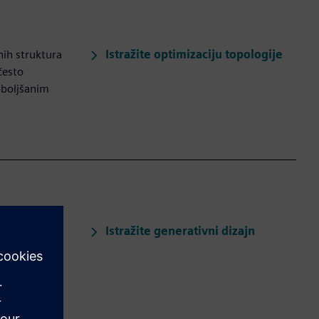
Istražite optimizaciju topologije
nih struktura
često
oboljšanim
Istražite generativni dizajn
emelju
nženjeri
a rješenja.