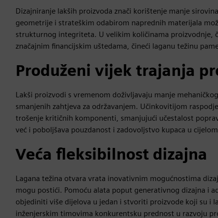
Dizajniranje lakših proizvoda znači korištenje manje sirovin
geometrije i strateškim odabirom naprednih materijala može
strukturnog integriteta. U velikim količinama proizvodnje, 
značajnim financijskim uštedama, čineći laganu težinu p
Produženi vijek trajanja p
Lakši proizvodi s vremenom doživljavaju manje mehaničkog 
smanjenih zahtjeva za održavanjem. Učinkovitijom raspodj
trošenje kritičnih komponenti, smanjujući učestalost popr
već i poboljšava pouzdanost i zadovoljstvo kupaca u cijelom
Veća fleksibilnost dizajna
Lagana težina otvara vrata inovativnim mogućnostima dizaj
mogu postići. Pomoću alata poput generativnog dizajna i ad
objediniti više dijelova u jedan i stvoriti proizvode koji su i
inženjerskim timovima konkurentsku prednost u razvoju pro