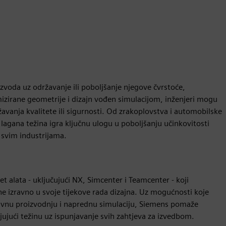
izvoda uz održavanje ili poboljšanje njegove čvrstoće,
imizirane geometrije i dizajn vođen simulacijom, inženjeri mogu
rožavanja kvalitete ili sigurnosti. Od zrakoplovstva i automobilske
, lagana težina igra ključnu ulogu u poboljšanju učinkovitosti
 svim industrijama.
 alata - uključujući NX, Simcenter i Teamcenter - koji
ne izravno u svoje tijekove rada dizajna. Uz mogućnosti koje
itivnu proizvodnju i naprednu simulaciju, Siemens pomaže
jući težinu uz ispunjavanje svih zahtjeva za izvedbom.