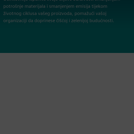
potrošnje materijala i smanjenjem emisija tijekom
životnog ciklusa vašeg proizvoda, pomažući vašoj
organizaciji da doprinese čišćoj i zelenijoj budućnosti.