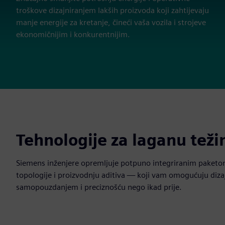
troškove dizajniranjem lakših proizvoda koji zahtijevaju
manje energije za kretanje, čineći vaša vozila i strojeve
ekonomičnijim i konkurentnijim.
Tehnologije za laganu teži
Siemens inženjere opremljuje potpuno integriranim paketom
topologije i proizvodnju aditiva — koji vam omogućuju dizaj
samopouzdanjem i preciznošću nego ikad prije.