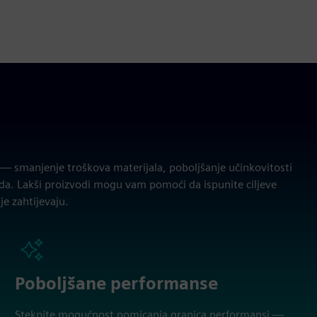
— smanjenje troškova materijala, poboljšanje učinkovitosti
oda. Lakši proizvodi mogu vam pomoći da ispunite ciljeve
je zahtijevaju.
Poboljšane performanse
Steknite mogućnost pomicanja granica performansi —