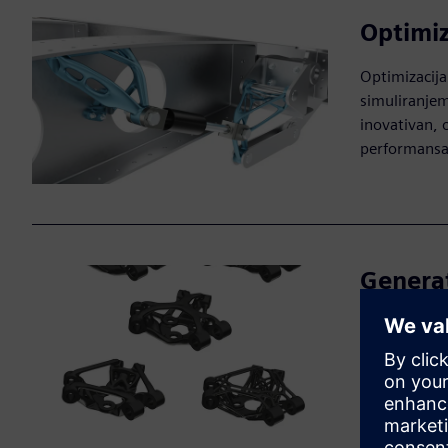
Optimiz
Optimizacija
simuliranjem
inovativan, 
performans
Generat
Generativni 
ograničenja, 
mogu odabrat