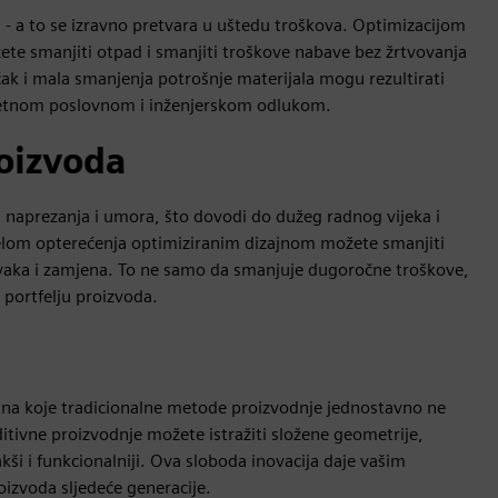
a - a to se izravno pretvara u uštedu troškova. Optimizacijom
te smanjiti otpad i smanjiti troškove nabave bez žrtvovanja
čak i mala smanjenja potrošnje materijala mogu rezultirati
ametnom poslovnom i inženjerskom odlukom.
roizvoda
naprezanja i umora, što dovodi do dužeg radnog vijeka i
elom opterećenja optimiziranim dizajnom možete smanjiti
avaka i zamjena. To ne samo da smanjuje dugoročne troškove,
 portfelju proizvoda.
na koje tradicionalne metode proizvodnje jednostavno ne
itivne proizvodnje možete istražiti složene geometrije,
 lakši i funkcionalniji. Ova sloboda inovacija daje vašim
izvoda sljedeće generacije.