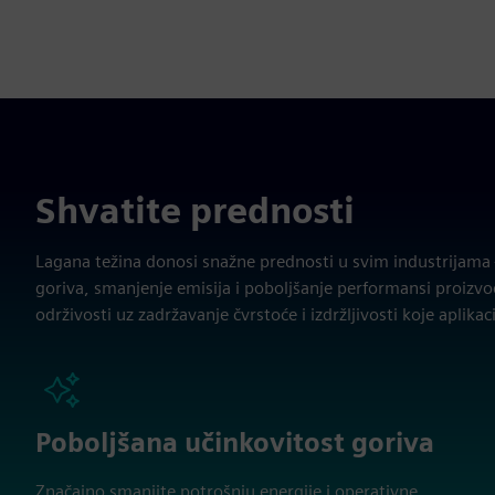
Shvatite prednosti
Lagana težina donosi snažne prednosti u svim industrijama 
goriva, smanjenje emisija i poboljšanje performansi proizv
održivosti uz zadržavanje čvrstoće i izdržljivosti koje aplikaci
Poboljšana učinkovitost goriva
Značajno smanjite potrošnju energije i operativne