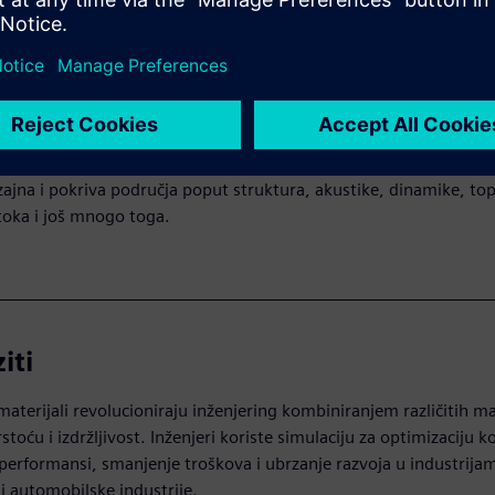
vođen simulacijom
 simulacijom omogućuje proizvođačima da rano provjere funkcij
 proizvoda. Koristeći matematičke modele, ovaj pristup brzo pro
ajna i pokriva područja poput struktura, akustike, dinamike, top
otoka i još mnogo toga.
iti
aterijali revolucioniraju inženjering kombiniranjem različitih ma
toću i izdržljivost. Inženjeri koriste simulaciju za optimizaciju 
performansi, smanjenje troškova i ubrzanje razvoja u industrija
i automobilske industrije.