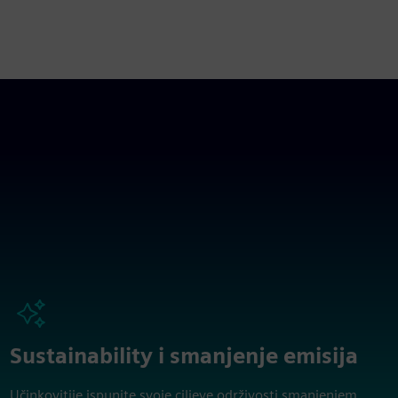
Sustainability i smanjenje emisija
Učinkovitije ispunite svoje ciljeve održivosti smanjenjem