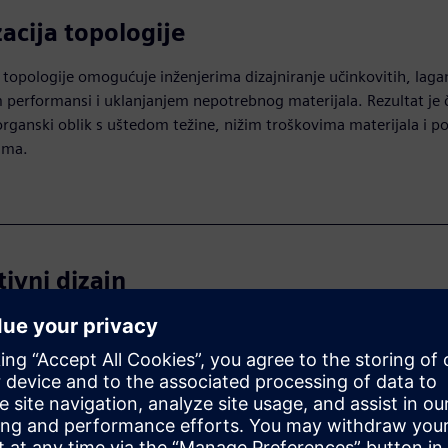
acija topologije
 topologije omogućuje inženjerima dizajniranje učinkovitih, laga
 performansi i uklanjanjem nepotrebnog materijala. Rezultat je 
organski oblik s uštedom težine, nižim troškovima materijala i p
ama.
ivni dizajn
dizajn koristi AI za automatsko stvaranje više opcija dizajna na t
optimizirajući za ciljeve poput težine, troškova i učinkovitosti. I
i i poboljšati dizajn, ubrzavajući proces i omogućujući inovativn