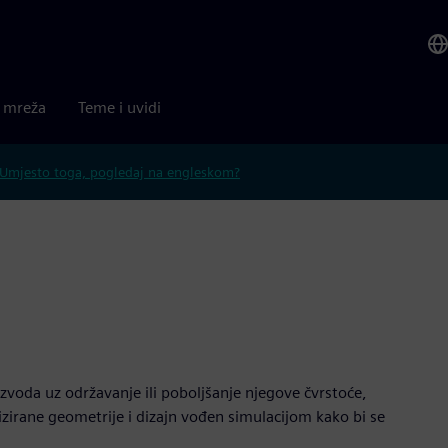
a mreža
Teme i uvidi
Umjesto toga, pogledaj na engleskom?
izvoda uz održavanje ili poboljšanje njegove čvrstoće,
izirane geometrije i dizajn vođen simulacijom kako bi se