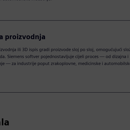
a proizvodnja
izvodnja ili 3D ispis gradi proizvode sloj po sloj, omogućujući sl
da. Siemens softver pojednostavljuje cijeli proces — od dizajna i 
je — za industrije poput zrakoplovne, medicinske i automobilske
ala