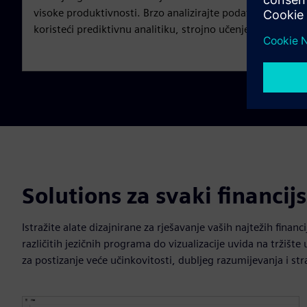
visoke produktivnosti. Brzo analizirajte podatke, steknite
koristeći prediktivnu analitiku, strojno učenje, umjetnu int
Solutions za svaki financijs
Istražite alate dizajnirane za rješavanje vaših najtežih finan
različitih jezičnih programa do vizualizacije uvida na tržiš
za postizanje veće učinkovitosti, dubljeg razumijevanja i st