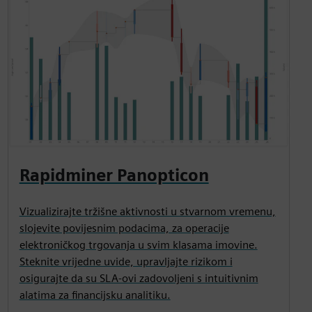
Rapidminer Panopticon
Vizualizirajte tržišne aktivnosti u stvarnom vremenu,
slojevite povijesnim podacima, za operacije
elektroničkog trgovanja u svim klasama imovine.
Steknite vrijedne uvide, upravljajte rizikom i
osigurajte da su SLA-ovi zadovoljeni s intuitivnim
alatima za financijsku analitiku.