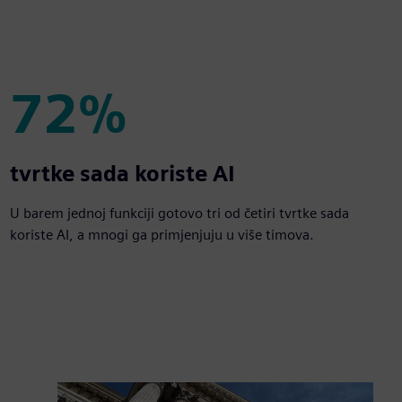
72%
72%
tvrtke sada koriste AI
U barem jednoj funkciji gotovo tri od četiri tvrtke sada
koriste AI, a mnogi ga primjenjuju u više timova.