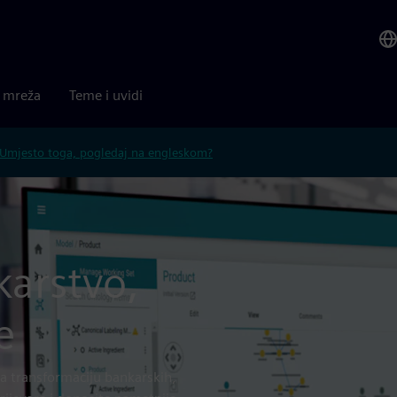
a mreža
Teme i uvidi
Umjesto toga, pogledaj na engleskom?
karstvo,
e
 za transformaciju bankarskih,