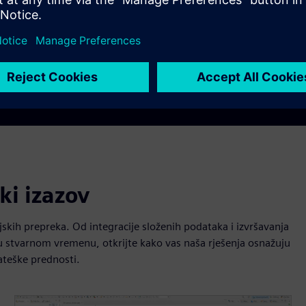
 uvid i donosite brze odluke
dobivaju financijske podat
eligenciju i izvještavanje.
Black Knight®, Sagent® i j
ki izazov
cijskih prepreka. Od integracije složenih podataka i izvršavanja
te u stvarnom vremenu, otkrijte kako vas naša rješenja osnažuju
rateške prednosti.