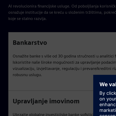
AI revolucionira financijske usluge. Od poboljšanja korisničk
osnažuje institucije da se kreću u složenim tržištima, pokr
koje se stalno razvija.
Bankarstvo
Osnažite banke s više od 30 godina stručnosti u analitici f
Iskoristite naše široke mogućnosti za upravljanje podaci
vizualizaciju, izvještavanje, regulaciju i prevare/kreditni ri
robusnu uslugu.
Upravljanje imovinom
Ubrzajte globalne investicijske banke sofisticiranim alatim