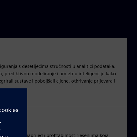
iguranja s desetljećima stručnosti u analitici podataka.
, prediktivno modeliranje i umjetnu inteligenciju kako
egrirali sustave i poboljšali cijene, otkrivanje prijevara i
zik plaćanja unaprijed i profitabilnost rješenjima koja