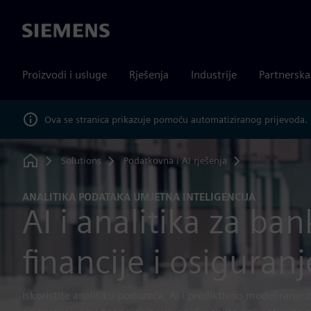
Siemens
Proizvodi i usluge
Rješenja
Industrije
Partnersk
Ova se stranica prikazuje pomoću automatiziranog prijevoda.
Solutions
Podatkovna i AI rješenja
BFSI
Home
ANALITIKA PODATAKA UMJETNA INTELIGENCIJA
AI i analitika za ban
financije i osiguranj
Iskoristite analitiku poduzeća, AI i prediktivno modeliranje