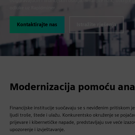
osiguravajućih i financijskih usluga. Smanjite rizik, otkrijte
odluke uz Rapidminer.
Kontaktirajte nas
Istražite rješenja
Modernizacija pomoću ana
Financijske institucije suočavaju se s neviđenim pritiskom j
ljudi troše, štede i ulažu. Konkurentsko okruženje se pojačav
prijevare i kibernetičke napade, predstavljaju sve veće iza
upozorenje i izvještavanje.