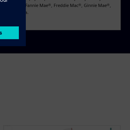
ke izravno od Fannie Mae®, Freddie Mac®, Ginnie Mae®,
oš mnogo toga.