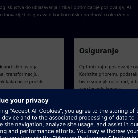
og iskustva do ublažavanja rizika i optimizacije poslovanja, AI
eću inovacije i osiguravaju konkurentsku prednost u okruženju
Osiguranje
inancijskih usluga.
Optimizirajte poslovanje os
ma, transformaciju,
Koristite pripremu podataka
zik kako biste pružili
biste smanjili ručni rad, int
zadržavanje kupaca.
Hipoteka
a za financijsku analitiku
Analizirajte kreditiranje, ri