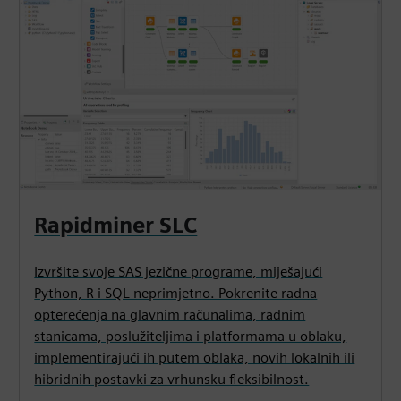
Rapidminer SLC
Izvršite svoje SAS jezične programe, miješajući
Python, R i SQL neprimjetno. Pokrenite radna
opterećenja na glavnim računalima, radnim
stanicama, poslužiteljima i platformama u oblaku,
implementirajući ih putem oblaka, novih lokalnih ili
hibridnih postavki za vrhunsku fleksibilnost.