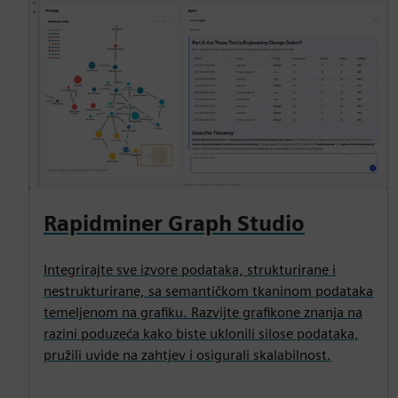
Rapidminer Graph Studio
Integrirajte sve izvore podataka, strukturirane i
nestrukturirane, sa semantičkom tkaninom podataka
temeljenom na grafiku. Razvijte grafikone znanja na
razini poduzeća kako biste uklonili silose podataka,
pružili uvide na zahtjev i osigurali skalabilnost.