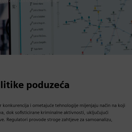
 prijevare i donosite pametnije
litike poduzeća
er konkurencija i ometajuće tehnologije mijenjaju način na koji
a, dok sofisticirane kriminalne aktivnosti, uključujući
zove. Regulatori provode stroge zahtjeve za samoanalizu,