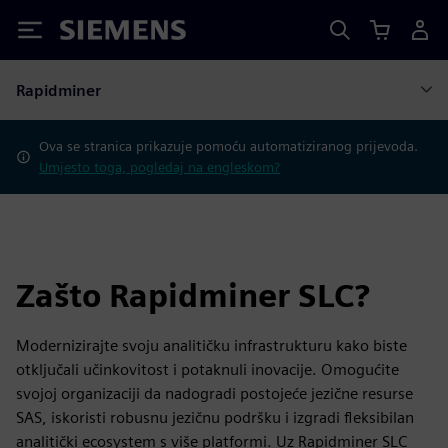
Siemens
Rapidminer
Ova se stranica prikazuje pomoću automatiziranog prijevoda.
Umjesto toga, pogledaj na engleskom?
Zašto Rapidminer SLC?
Modernizirajte svoju analitičku infrastrukturu kako biste
otključali učinkovitost i potaknuli inovacije. Omogućite
svojoj organizaciji da nadogradi postojeće jezične resurse
SAS, iskoristi robusnu jezičnu podršku i izgradi fleksibilan
analitički ecosystem s više platformi. Uz Rapidminer SLC