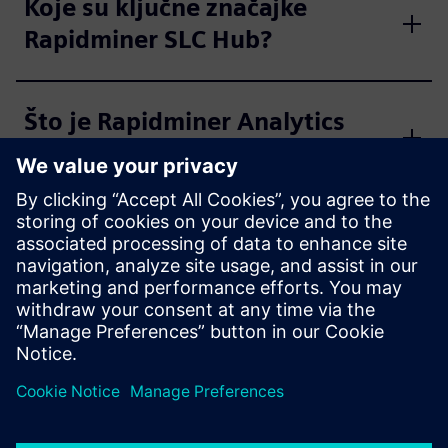
Koje su ključne značajke
Rapidminer SLC Hub?
Što je Rapidminer Analytics
Workbench?
Koje su neke ključne značajke
Rapidminer Analytics
Workbench?