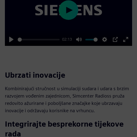
Play
02:13
Play
Mute
Settings
PIP
Enter
fulls
Ubrzati inovacije
Kombinirajući stručnost u simulaciji sudara i udara s brzim
razvojem vođenim zajednicom, Simcenter Radioss pruža
redovito ažurirane i poboljšane značajke koje ubrzavaju
inovacije i održavaju korisnike na vrhuncu.
Integrirajte besprekorne tijekove
rada