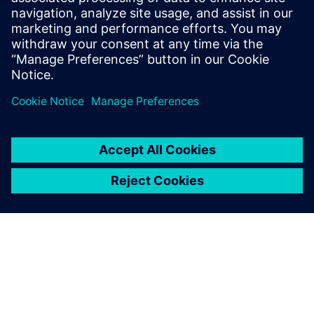
ENGINEERING DATA SCIENCE AND AI
Simcenter PhysicsAI
Geometric deep learning delivering physics
predictions 1000x faster than traditional solvers.
Integrates machine learning for simulation across
CAE workflows.