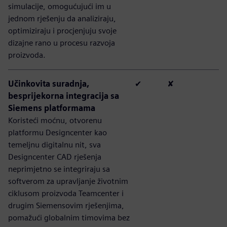
simulacije, omogućujući im u
jednom rješenju da analiziraju,
optimiziraju i procjenjuju svoje
dizajne rano u procesu razvoja
proizvoda.
Učinkovita suradnja,
✔
✘
besprijekorna integracija sa
Siemens platformama
Koristeći moćnu, otvorenu
platformu Designcenter kao
temeljnu digitalnu nit, sva
Designcenter CAD rješenja
neprimjetno se integriraju sa
softverom za upravljanje životnim
ciklusom proizvoda Teamcenter i
drugim Siemensovim rješenjima,
pomažući globalnim timovima bez