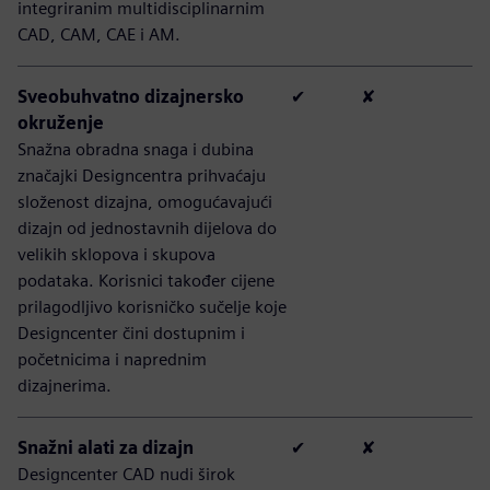
integriranim multidisciplinarnim
CAD, CAM, CAE i AM.
Sveobuhvatno dizajnersko
✔
✘
okruženje
Snažna obradna snaga i dubina
značajki Designcentra prihvaćaju
složenost dizajna, omogućavajući
dizajn od jednostavnih dijelova do
velikih sklopova i skupova
podataka. Korisnici također cijene
prilagodljivo korisničko sučelje koje
Designcenter čini dostupnim i
početnicima i naprednim
dizajnerima.
Snažni alati za dizajn
✔
✘
Designcenter CAD nudi širok