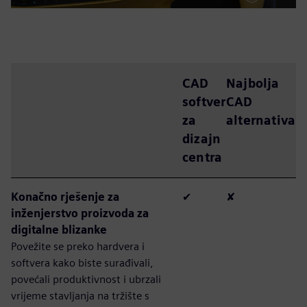
CAD
Najbolja
softver
CAD
za
alternativa
dizajn
centra
Konačno rješenje za
✔
✘
inženjerstvo proizvoda za
digitalne blizanke
Povežite se preko hardvera i
softvera kako biste surađivali,
povećali produktivnost i ubrzali
vrijeme stavljanja na tržište s