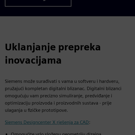
Uklanjanje prepreka
inovacijama
Siemens može surađivati s vama u softveru i hardveru,
pružajući kompletan digitalni blizanac. Digitalni blizanci
omogućuju vam precizno simuliranje, predviđanje i
optimizaciju proizvoda i proizvodnih sustava - prije
ulaganja u fizičke prototipove.
Siemens Designcenter X rješenja za CAD
:
Omogućite vrlo složenu geometriju dizajna