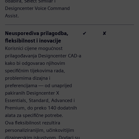
odabira, Select Similar i
Designcenter Voice Command
Assist.
Neusporediva prilagodba,
✔
✘
fleksibilnost i inovacije
Korisnici cijene mogućnost
prilagođavanja Designcenter CAD-a
kako bi odgovarao njihovim
specifičnim tijekovima rada,
problemima dizajna i
preferencijama — od unaprijed
pakiranih Designcenter X
Essentials, Standard, Advanced i
Premium, do preko 140 dodatnih
alata za specifične potrebe.
Ova fleksibilnost rezultira
personaliziranijim, učinkovitijim
dizajnerskim iskustvom. Dodaci su