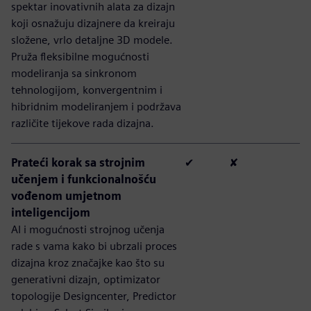
spektar inovativnih alata za dizajn
koji osnažuju dizajnere da kreiraju
složene, vrlo detaljne 3D modele.
Pruža fleksibilne mogućnosti
modeliranja sa sinkronom
tehnologijom, konvergentnim i
hibridnim modeliranjem i podržava
različite tijekove rada dizajna.
Prateći korak sa strojnim
✔
✘
učenjem i funkcionalnošću
vođenom umjetnom
inteligencijom
AI i mogućnosti strojnog učenja
rade s vama kako bi ubrzali proces
dizajna kroz značajke kao što su
generativni dizajn, optimizator
topologije Designcenter, Predictor