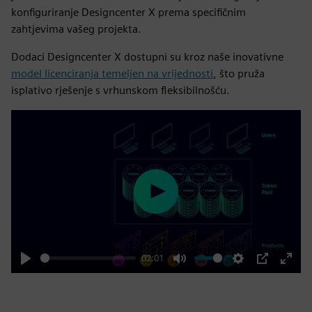
konfiguriranje Designcenter X prema specifičnim
zahtjevima vašeg projekta.
Dodaci Designcenter X dostupni su kroz naše inovativne
model licenciranja temeljen na vrijednosti
, što pruža
isplativo rješenje s vrhunskom fleksibilnošću.
Play
02:01
Play
Mute
Settings
PIP
Enter
fulls