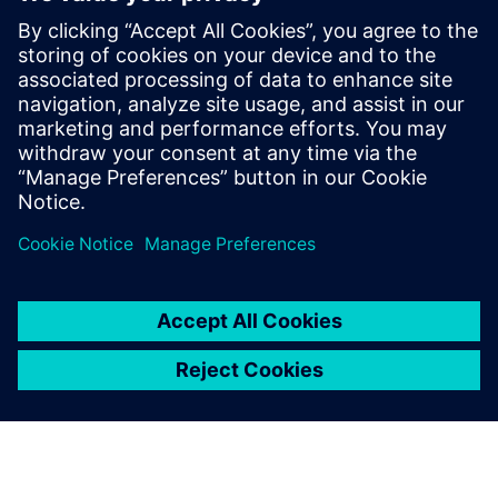
Lako je započeti s Designcentrom
Odaberite između četiri fleksibilna,
unaprijed pakirana
rješenja Designcenter X
koji pružaju svu dizajnersku snagu
visokih performansi koja vam je potrebna.
Ako ikada imate pitanje o proizvodu, Centar za podršku i
Zajednica Designcentra
uvijek ste udaljeni samo jedan klik
da pomognete.
Kupi sada