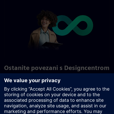
Ostanite povezani s Designcentrom
Budite u toku s najnovijim uvidima u industriju, naučite
savjete za nove mogućnosti kako se ažuriranja objavljuju,
pogledajte naše nadolazeće događaje i još mnogo toga na
blogu Designcenter.
Želite započeti raspravu, pridružiti se razgovoru ili vam je
potrebna pomoć? Pogledajte forum zajednice Designcenter!