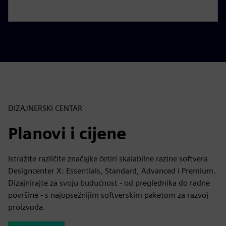
s
c
r
e
e
n
DIZAJNERSKI CENTAR
Planovi i cijene
Istražite različite značajke četiri skalabilne razine softvera
Designcenter X: Essentials, Standard, Advanced i Premium.
Dizajnirajte za svoju budućnost - od preglednika do radne
površine - s najopsežnijim softverskim paketom za razvoj
proizvoda.