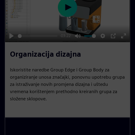
n
P
l
a
y
-03:22
P
M
S
P
E
l
u
e
I
n
Organizacija dizajna
a
t
t
P
t
y
e
t
e
Iskoristite naredbe Group Edge i Group Body za
i
r
organiziranje unosa značajki, ponovnu upotrebu grupa
n
f
za istraživanje novih promjena dizajna i uštedu
vremena korištenjem prethodno kreiranih grupa za
g
u
složene sklopove.
s
l
l
s
c
r