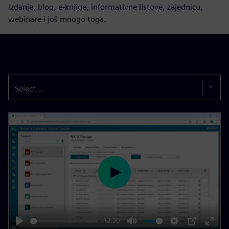
izdanje, blog, e-knjige, informativne listove, zajednicu,
webinare i još mnogo toga.
Select...
P
l
a
y
-12:20