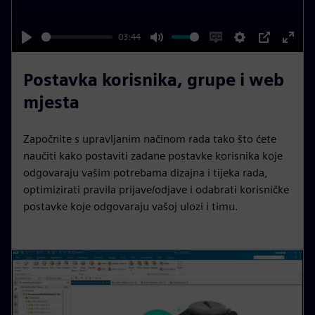
a
y
03:44
P
M
E
S
P
E
l
u
n
e
I
n
Postavka korisnika, grupe i web
a
t
a
t
P
t
mjesta
y
e
b
t
e
l
i
r
Započnite s upravljanim načinom rada tako što ćete
e
n
f
naučiti kako postaviti zadane postavke korisnika koje
c
g
u
odgovaraju vašim potrebama dizajna i tijeka rada,
a
s
l
optimizirati pravila prijave/odjave i odabrati korisničke
p
l
postavke koje odgovaraju vašoj ulozi i timu.
t
s
i
c
o
r
n
e
s
e