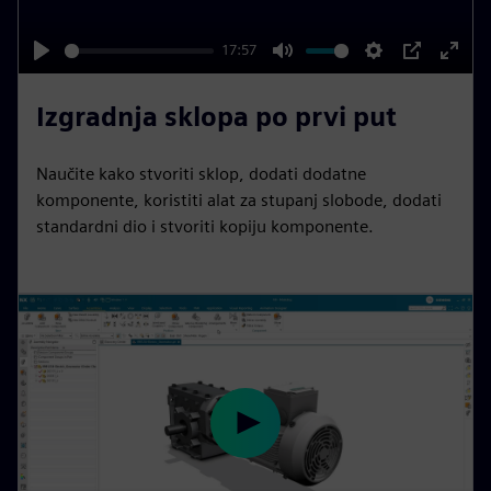
s
e
a
n
y
17:57
P
M
S
P
E
l
u
e
I
n
Izgradnja sklopa po prvi put
a
t
t
P
t
y
e
t
e
Naučite kako stvoriti sklop, dodati dodatne
i
r
komponente, koristiti alat za stupanj slobode, dodati
n
f
standardni dio i stvoriti kopiju komponente.
g
u
s
l
l
s
c
r
e
P
e
l
n