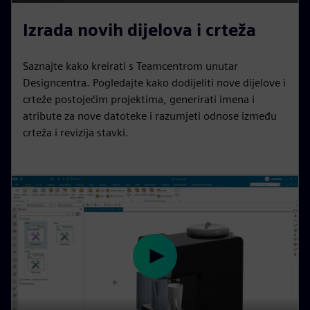
P
M
S
P
E
l
u
e
I
n
Izrada novih dijelova i crteža
a
t
t
P
t
y
e
t
e
Saznajte kako kreirati s Teamcentrom unutar
i
r
Designcentra. Pogledajte kako dodijeliti nove dijelove i
n
f
crteže postojećim projektima, generirati imena i
atribute za nove datoteke i razumjeti odnose između
g
u
crteža i revizija stavki.
s
l
l
s
c
r
e
e
n
P
l
a