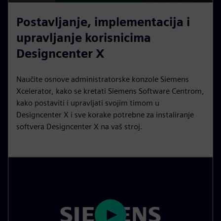
P
M
S
P
E
l
u
e
I
n
Postavljanje, implementacija i
a
t
t
P
t
upravljanje korisnicima
y
e
t
e
Designcenter X
i
r
n
f
Naučite osnove administratorske konzole Siemens
g
u
Xcelerator, kako se kretati Siemens Software Centrom,
s
l
kako postaviti i upravljati svojim timom u
l
Designcenter X i sve korake potrebne za instaliranje
s
softvera Designcenter X na vaš stroj.
c
r
e
e
n