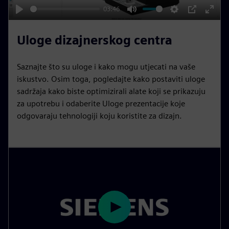
y
03:46
P
M
S
P
E
l
u
e
I
n
Uloge dizajnerskog centra
a
t
t
P
t
y
e
t
e
Saznajte što su uloge i kako mogu utjecati na vaše
i
r
iskustvo. Osim toga, pogledajte kako postaviti uloge
n
f
sadržaja kako biste optimizirali alate koji se prikazuju
za upotrebu i odaberite Uloge prezentacije koje
g
u
odgovaraju tehnologiji koju koristite za dizajn.
s
l
l
s
c
r
e
e
n
P
l