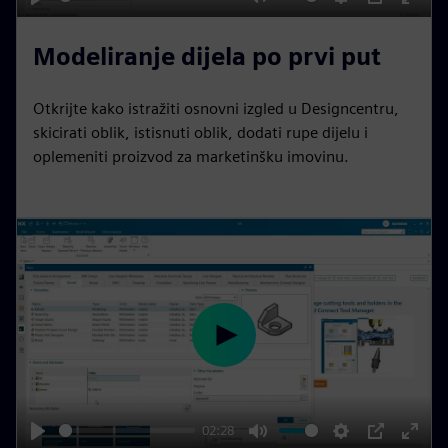
P
M
S
P
E
l
u
e
I
n
Modeliranje dijela po prvi put
a
t
t
P
t
y
e
t
e
Otkrijte kako istražiti osnovni izgled u Designcentru,
i
r
skicirati oblik, istisnuti oblik, dodati rupe dijelu i
n
f
oplemeniti proizvod za marketinšku imovinu.
g
u
s
l
l
s
c
r
e
P
e
l
n
a
y
02:28