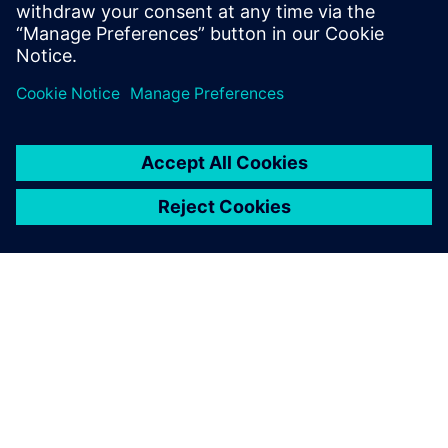
Istražite postove na blogu
Pridružite se zajednici
Istražite akademsku ponudu