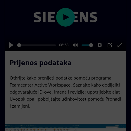
e
e
n
P
l
a
y
-06:58
P
M
S
P
E
l
u
e
I
n
Prijenos podataka
a
t
t
P
t
y
e
t
e
Otkrijte kako prenijeti podatke pomoću programa
i
r
Teamcenter Active Workspace. Saznajte kako dodijeliti
n
f
odgovarajuće ID-ove, imena i revizije; upotrijebite alat
Uvoz sklopa i poboljšajte učinkovitost pomoću Pronađi
g
u
i zamijeni.
s
l
l
s
c