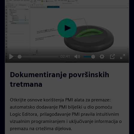
r
e
e
n
P
l
a
y
02:41
P
M
S
P
E
l
u
e
I
n
Dokumentiranje površinskih
a
t
t
P
t
tretmana
y
e
t
e
i
r
Otkrijte osnove korištenja PMI alata za premaze:
n
f
automatsko dodavanje PMI bilješki u dio pomoću
g
u
Logic Editora, prilagođavanje PMI pravila intuitivnim
s
l
vizualnim programiranjem i uključivanje informacija o
l
premazu na crtežima dijelova.