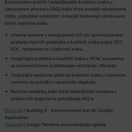
Kontinuirano pratite i poboljšavajte kvalitetu zraka u
zatvorenom prostoru (IAQ) kako biste smanjili zdravstvene
rizike, poboljšali udobnost i smanjili bolovanje uzrokovano
lošim uvjetima zraka.
Unesite senzore s omogućenim IoT-om za kontinuirano
praćenje mjernih podataka o kvaliteti zraka poput CO2,
VOC, temperature i vlažnosti zraka.
Integrirajte podatke o kvaliteti zraka s HVAC sustavima
za automatizirano podešavanje ventilacije i filtracije.
Osigurajte nadzorne ploče za kvalitetu zraka u stvarnom
vremenu za putnike i upravitelje objekata.
Koristite analitiku kako biste identificirali trendove i
preporučili dugoročna poboljšanja IAQ-a.
Proizvod
| Building X - Environmental and Air Quality
Application
Proizvod
| Desigo Pametna automatizacija zgrada