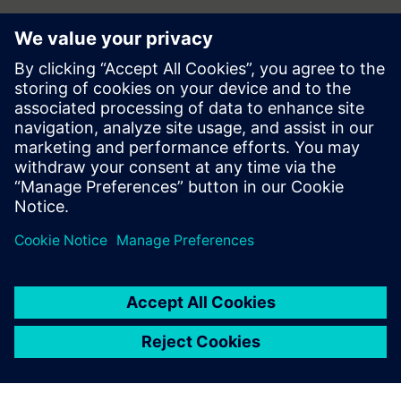
Zadovoljstvo stanara
Smanjenje bolovanja
Stopa slobodnih radnih mjesta