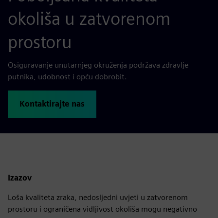
okoliša u zatvorenom
prostoru
Osiguravanje unutarnjeg okruženja podržava zdravlje
putnika, udobnost i opću dobrobit.
Kontaktirajte nas
Izazov
Loša kvaliteta zraka, nedosljedni uvjeti u zatvorenom
prostoru i ograničena vidljivost okoliša mogu negativno