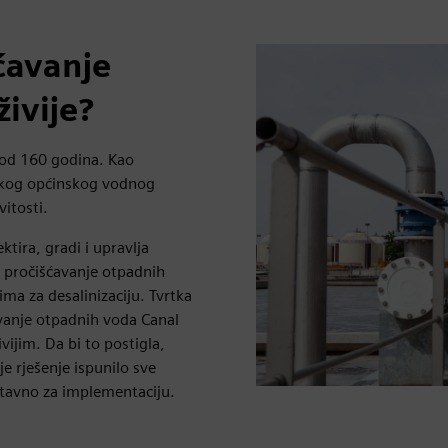
ćavanje
živije?
e od 160 godina. Kao
skog općinskog vodnog
itosti.
ktira, gradi i upravlja
a pročišćavanje otpadnih
ma za desalinizaciju. Tvrtka
avanje otpadnih voda Canal
živijim. Da bi to postigla,
e rješenje ispunilo sve
stavno za implementaciju.