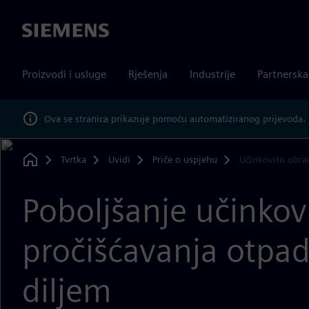
Siemens
Proizvodi i usluge
Rješenja
Industrije
Partnersk
Ova se stranica prikazuje pomoću automatiziranog prijevoda.
Tvrtka
Uvidi
Priče o uspjehu
Učinkovito obra
Home
Poboljšanje učinkovi
pročišćavanja otpa
diljem