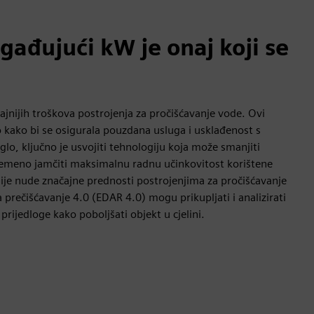
ađujući kW je onaj koji se
čajnijih troškova postrojenja za pročišćavanje vode. Ovi
 kako bi se osigurala pouzdana usluga i usklađenost s
glo, ključno je usvojiti tehnologiju koja može smanjiti
vremeno jamčiti maksimalnu radnu učinkovitost korištene
ije nude značajne prednosti postrojenjima za pročišćavanje
 prečišćavanje 4.0 (EDAR 4.0) mogu prikupljati i analizirati
 prijedloge kako poboljšati objekt u cjelini.