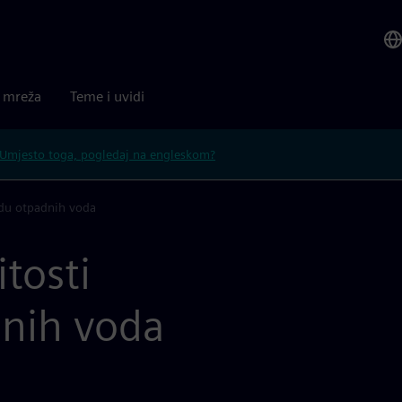
a mreža
Teme i uvidi
Umjesto toga, pogledaj na engleskom?
du otpadnih voda
tosti
dnih voda