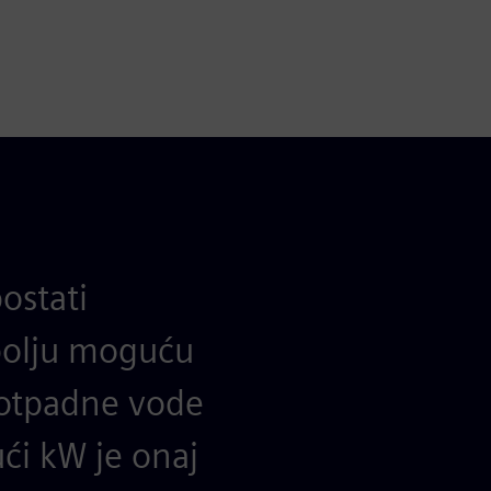
ostati
jbolju moguću
 otpadne vode
ći kW je onaj