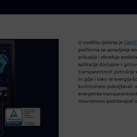
U središtu rješenja je
SIMAT
platforma za upravljanje e
prikuplja i obrađuje podatke
aplikacije dostupne s gotovo
transparentnost potrošnje e
to gdje i kako se energija ko
kontinuirano poboljšavati 
energetske transparentnos
istovremeno podržavajući odr