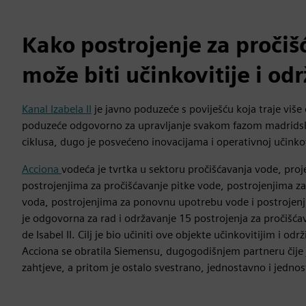
Kako postrojenje za pročiš
može biti učinkovitije i odr
Kanal Izabela II
je javno poduzeće s poviješću koja traje viš
poduzeće odgovorno za upravljanje svakom fazom madrid
ciklusa, dugo je posvećeno inovacijama i operativnoj učinkov
Acciona
vodeća je tvrtka u sektoru pročišćavanja vode, proje
postrojenjima za pročišćavanje pitke vode, postrojenjima z
voda, postrojenjima za ponovnu upotrebu vode i postrojenji
je odgovorna za rad i održavanje 15 postrojenja za pročišć
de Isabel II. Cilj je bio učiniti ove objekte učinkovitijim i odr
Acciona se obratila Siemensu, dugogodišnjem partneru čije j
zahtjeve, a pritom je ostalo svestrano, jednostavno i jedno