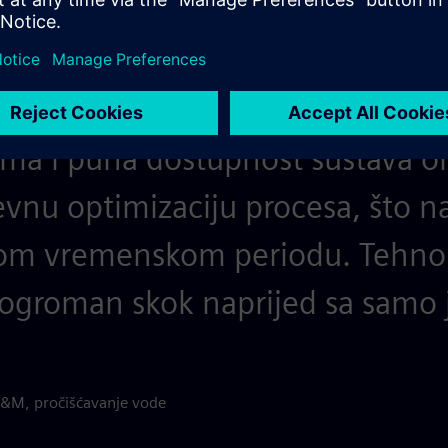
ima i puna dostupnost sustava 
nu optimizaciju procesa, što n
tkom vremenskom periodu. Tehno
 ogroman skok naprijed sa samo
&M, pročišćavanje vode