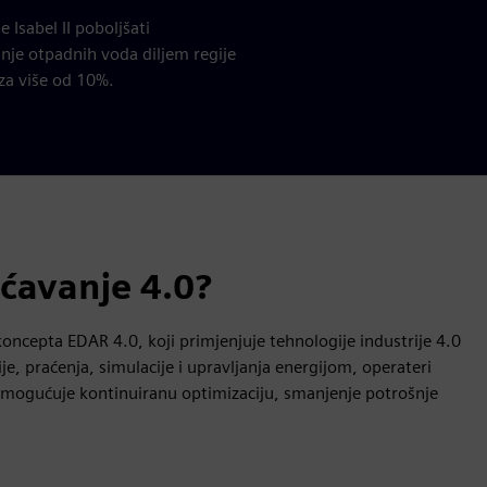
 Isabel II poboljšati
anje otpadnih voda diljem regije
za više od 10%.
šćavanje 4.0?
koncepta EDAR 4.0, koji primjenjuje tehnologije industrije 4.0
e, praćenja, simulacije i upravljanja energijom, operateri
omogućuje kontinuiranu optimizaciju, smanjenje potrošnje