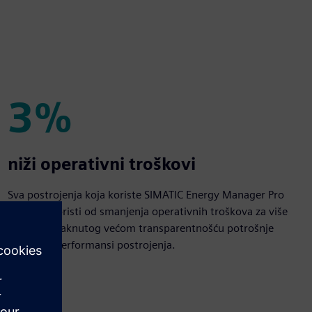
3%
3%
niži operativni troškovi
Sva postrojenja koja koriste SIMATIC Energy Manager Pro
imala su koristi od smanjenja operativnih troškova za više
od 3%, potaknutog većom transparentnošću potrošnje
energije i performansi postrojenja.