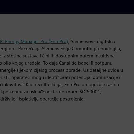
IC Energy Manager Pro (EnmPro)
, Siemensova digitalna
nergijom. Pokreće ga Siemens Edge Computing tehnologija,
 iz stotina sustava i čini ih dostupnim putem intuitivne
 bilo kojeg uređaja. To daje Canal de Isabel II potpunu
nergije tijekom cijelog procesa obrade. Uz detaljne uvide u
risti, operateri mogu identificirati potencijal optimizacije i
učinkovitost. Kao rezultat toga, EnmPro omogućuje razinu
ti potrebnu za usklađenost s normom ISO 50001,
živije i isplativije operacije postrojenja.