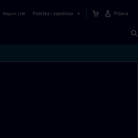
Podrška i zajednica
Prijava
Region
|
HR
P
p
S