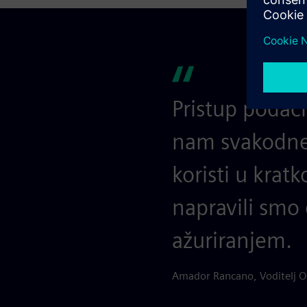
Pristup podac
nam svakodnev
koristi u kra
napravili smo
ažuriranjem.
Amador Rancano, Voditelj O