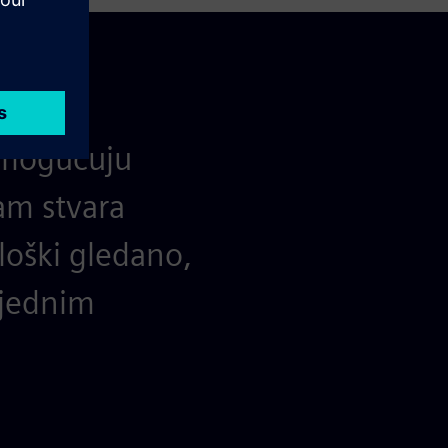
omogućuju
am stvara
loški gledano,
 jednim