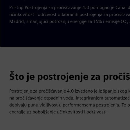
Pristup Postrojenja za pročišćavanje 4.0 pomogao je Canal de
učinkovitost i održivost odabranih postrojenja za pročišćav
Madrid, smanjujući potrošnju energije za 15% i emisije CO₂ 
Što je postrojenje za proči
Postrojenje za pročišćavanje 4.0 izvedeno je iz španjolskog 
na pročišćavanje otpadnih voda. Integriranjem automatizacij
dobivaju punu vidljivost u performansama postrojenja. To 
energije uz poboljšanje učinkovitosti i održivosti.