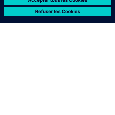
Étude de cas
| Oracle Red Bull Racing
Blog
| Simulation de fatigue de composites renforcés de
fibres courtes
Étude de cas
| Scuderia AlphaTauri