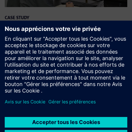
CASE STUDY
Providing future engineers with
problem-solving skills for a
sustainable future
Entreprise:
University of the Basque Country
Lieu:
Bilbao, Spain
Logiciels Siemens:
NX, Simcenter 3D Solutions, Simcenter
STAR-CCM+