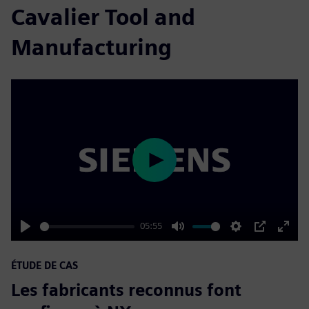
Cavalier Tool and
Manufacturing
Play
05:55
Play
Mute
Settings
PIP
Enter
fulls
ÉTUDE DE CAS
Les fabricants reconnus font