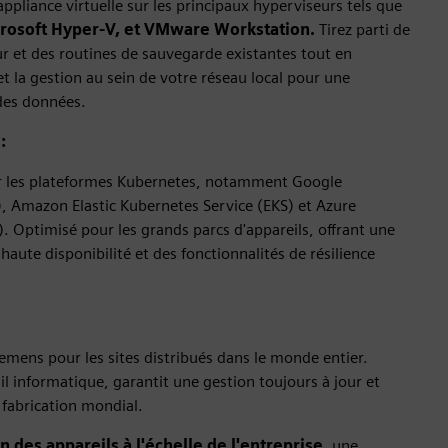
liance virtuelle sur les principaux hyperviseurs tels que
rosoft Hyper-V
, et VMware Workstation.
Tirez parti de
eur et des routines de sauvegarde existantes tout en
t la gestion au sein de votre réseau local pour une
des données.
:
r les plateformes Kubernetes, notamment Google
, Amazon Elastic Kubernetes Service (EKS) et Azure
. Optimisé pour les grands parcs d'appareils, offrant une
 haute disponibilité et des fonctionnalités de résilience
emens pour les sites distribués dans le monde entier.
il informatique, garantit une gestion toujours à jour et
 fabrication mondial.
n des appareils à l'échelle de l'entreprise
, une