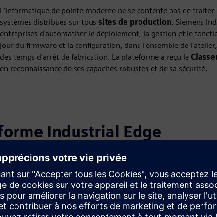
L'informatique de pointe moderne ne se contente pas de traiter le
systèmes distribués sur tous
sites de production
. Siemens Ind
entreprises d'automatiser le déploiement, la gestion et le foncti
jour du firmware et la configuration, dans l'ensemble de l'atelier
des temps d'arrêt de fabrication. La plateforme a reçu le
Classe
en reconnaissance de ses capacités robustes et de sa sécurité.
eforme Industrial Edge
Administration du déploiement
d'Industrial Edge
Industrial Edge Management propose une administration
sécurisée et évolutive avec une gestion centralisée des