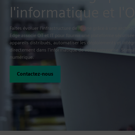
l'informatique et l'
Faites évoluer l'infrastructure de l'usine grâce à une archit
Edge associe OT et IT pour fournir une plateforme sécurisée
appareils distribués, automatiser les déploiements et intég
directement dans l'informatique de votre entreprise. Stimu
numérique.
Contactez-nous