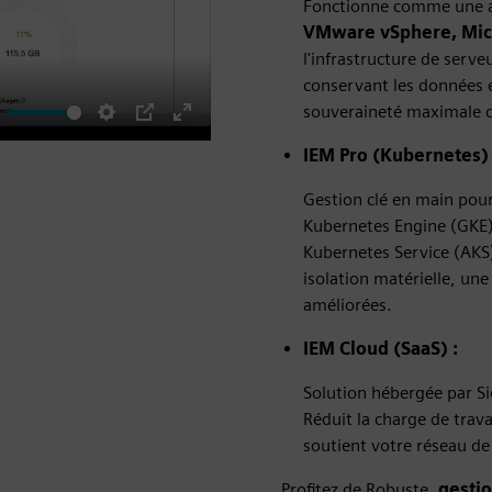
Fonctionne comme une app
VMware vSphere,
Mic
l'infrastructure de serv
conservant les données e
souveraineté maximale 
ute
Settings
PIP
Enter
IEM Pro (Kubernetes) 
fullscreen
Gestion clé en main pou
Kubernetes Engine (GKE)
Kubernetes Service (AKS)
isolation matérielle, une
améliorées.
IEM Cloud (SaaS) :
Solution hébergée par Si
Réduit la charge de trava
soutient votre réseau de
Profitez de Robuste,
gestio