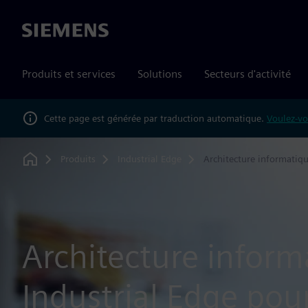
Siemens
Produits et services
Solutions
Secteurs d'activité
Cette page est générée par traduction automatique.
Voulez-vo
Produits
Industrial Edge
Architecture informatiq
Home
Architecture inform
Industrial Edge pou