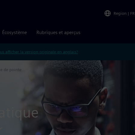
Region
|
FR
Écosystème
Rubriques et aperçus
us afficher la version originale en anglais?
ue de pointe
atique
r