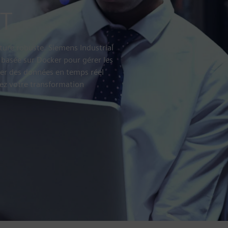
OT
ecture robuste. Siemens Industrial
 basée sur Docker pour gérer les
rer des données en temps réel
lez votre transformation