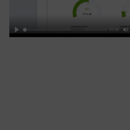
01:50
Play
M