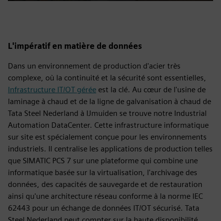
Play
Mute
Settings
PIP
Enter
fulls
L'impératif en matière de données
Dans un environnement de production d'acier très
complexe, où la continuité et la sécurité sont essentielles,
Infrastructure IT/OT gérée
est la clé. Au cœur de l'usine de
laminage à chaud et de la ligne de galvanisation à chaud de
Tata Steel Nederland à IJmuiden se trouve notre Industrial
Automation DataCenter. Cette infrastructure informatique
sur site est spécialement conçue pour les environnements
industriels. Il centralise les applications de production telles
que SIMATIC PCS 7 sur une plateforme qui combine une
informatique basée sur la virtualisation, l'archivage des
données, des capacités de sauvegarde et de restauration
ainsi qu'une architecture réseau conforme à la norme IEC
62443 pour un échange de données IT/OT sécurisé. Tata
Steel Nederland peut compter sur la haute disponibilité,