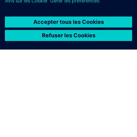
demain.
Senseye Predictive Maintenance
Permet d'obtenir des informations sur les actifs de
toutes les usines sans avoir besoin de procéder à une
analyse manuelle. Associant une IA de pointe à des