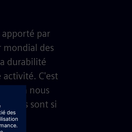
e apporté par
r mondial des
a durabilité
activité. C'est
er et à nous
itatifs sont si