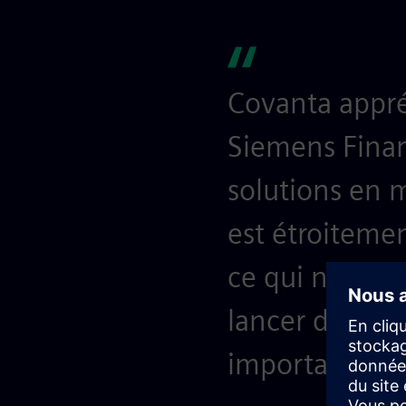
Covanta appréc
Siemens Finan
solutions en m
est étroitemen
ce qui nous p
lancer des défi
importants.