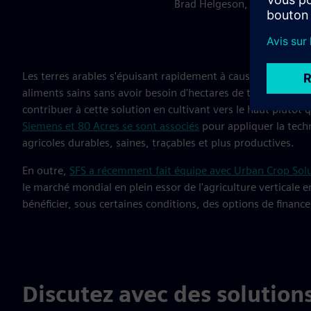
Brad Helgeson, Directeur fin
Les terres arables s'épuisant rapidement à cause de l'érosio
aliments sains sans avoir besoin d'hectares de terre végétale
contribuer à cette solution en cultivant vers le haut plutôt q
Siemens et 80 Acres se sont associés
pour appliquer la techn
agricoles durables, saines, traçables et plus productives.
En outre,
SFS a récemment fait équipe avec Urban Crop Sol
le marché mondial en plein essor de l'agriculture verticale 
bénéficier, sous certaines conditions, des options de finan
Discutez avec des solution