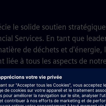
ie le solide soutien stratégiqu
cial Services. En tant que leade
atière de déchets et d'énergie, l
t liée à tous les aspects de notre 
ousse à innover, à nous développ
s. C'est pourquoi ces objectifs inc