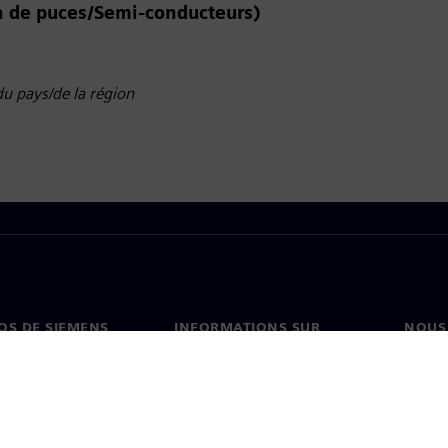
 de puces/Semi-conducteurs)
du pays/de la région
OS DE SIEMENS
INFORMATIONS SUR
NOUS
L'ENTREPRISE
s de nous
Conta
Entreprise
on
Nos b
Relations investisseurs
és et presse