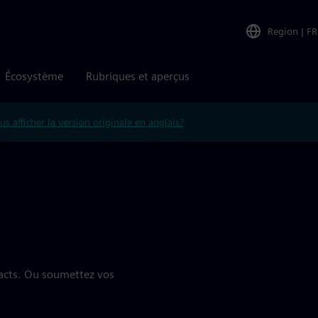
Region
|
FR
Écosystème
Rubriques et aperçus
us afficher la version originale en anglais?
tacts. Ou soumettez vos