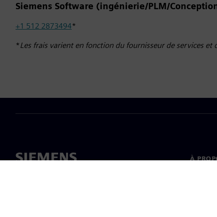
Siemens Software (ingénierie/PLM/Conception
+1 512 2873494
*
*
Les frais varient en fonction du fournisseur de services et 
À PROP
À propo
Directi
Actualit