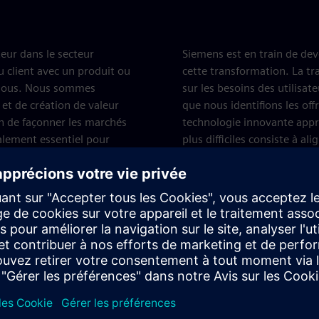
teur dans le secteur
Siemens est en train de dev
u client avec un produit ou
cette transformation. La tr
r nous. Nous sommes
sur les besoins des utilisat
et de création de valeur
que nous identifions les offr
fin de façonner les marchés
technologie innovante appr
galement essentiel pour
plus difficiles consiste à al
ur chacun de nos solutions,
C'est l'un des principaux d
l'expérience utilisateur.
Siemens Core Te
Siemens s'efforce de deveni
technologie et de l'innovat