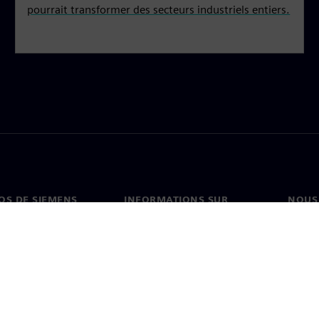
pourrait transformer des secteurs industriels entiers.
OS DE SIEMENS
INFORMATIONS SUR
NOUS
L'ENTREPRISE
s de nous
Conta
Entreprise
on
Nos b
Relations investisseurs
és et presse
Stratégie